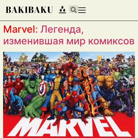
Marvel
: Легенда,
изменившая мир комиксов