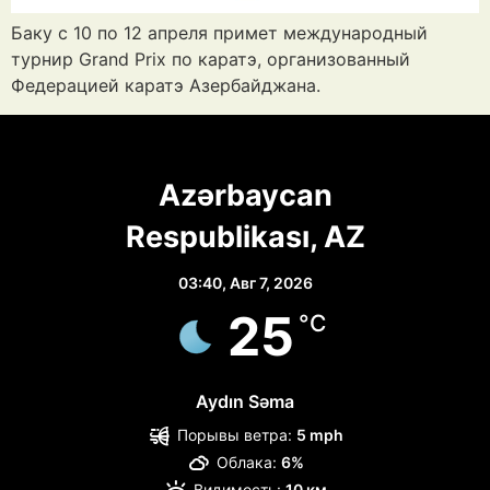
Баку с 10 по 12 апреля примет международный
турнир Grand Prix по каратэ, организованный
Федерацией каратэ Азербайджана.
Azərbaycan
Respublikası, AZ
03:40,
Авг 7, 2026
25
°C
Aydın Səma
Порывы ветра:
5 mph
Облака:
6%
Видимость:
10 км