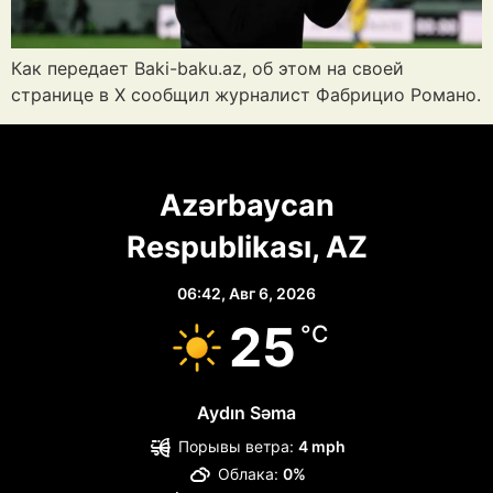
Как передает Baki-baku.az, об этом на своей
странице в X сообщил журналист Фабрицио Романо.
Azərbaycan
Respublikası, AZ
06:42,
Авг 6, 2026
25
°C
Aydın Səma
Порывы ветра:
4 mph
Облака:
0%