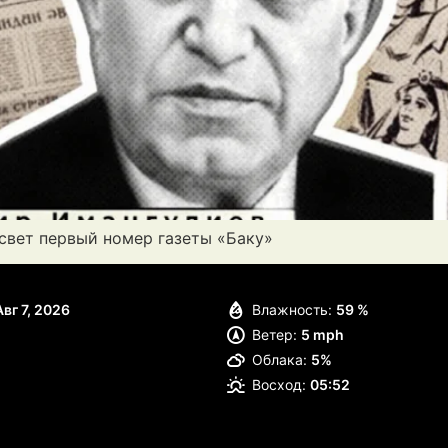
в свет первый номер газеты «Баку»
Авг 7, 2026
Влажность:
59 %
Ветер:
5 mph
Облака:
5%
Восход:
05:52