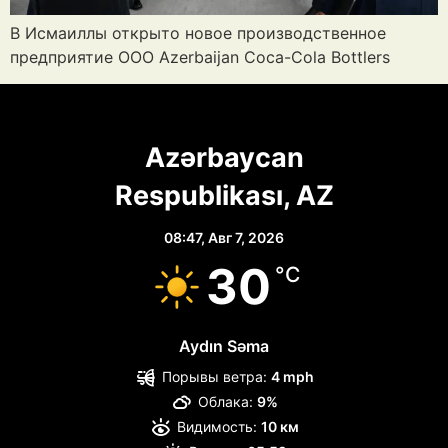
В Исмаиллы открыто новое производственное
предприятие ООО Azerbaijan Coca-Cola Bottlers
Azərbaycan
Respublikası, AZ
08:47,
Авг 7, 2026
30
°C
Aydın Səma
Порывы ветра:
4 mph
Облака:
9%
Видимость:
10 км