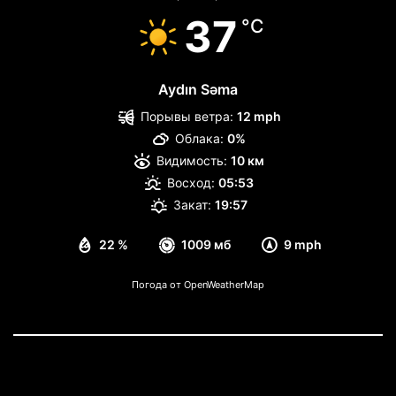
37
°C
Aydın Səma
Порывы ветра:
12 mph
Облака:
0%
Видимость:
10 км
Восход:
05:53
Закат:
19:57
22 %
1009 мб
9 mph
Погода от OpenWeatherMap