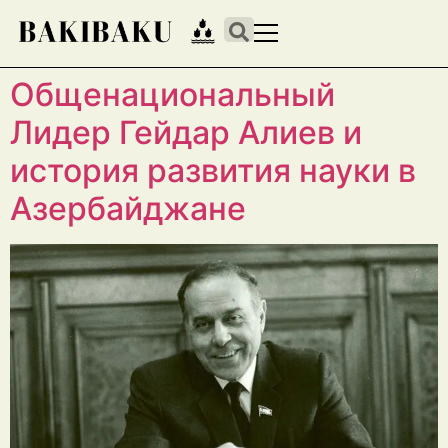
Общенациональный
Лидер Гейдар Алиев и
история развития науки в
Азербайджане