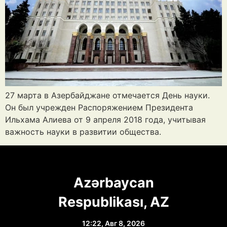
27 марта в Азербайджане отмечается День науки.
Он был учрежден Распоряжением Президента
Ильхама Алиева от 9 апреля 2018 года, учитывая
важность науки в развитии общества.
Azərbaycan
Respublikası, AZ
12:22,
Авг 8, 2026