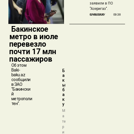
заявили в ПО
"Азеригаз".
БАКЫБАКУ
07/08/2026
09:38
​ Бакинское
метро в июле
перевезло
почти 17 млн
пассажиров
Об этом
Baki-
Б
baku.az
а
сообщили
к
в ЗАО
ы
"Бакински
б
й
а
метрополи
к
тен".
у
М
а
те
р
и