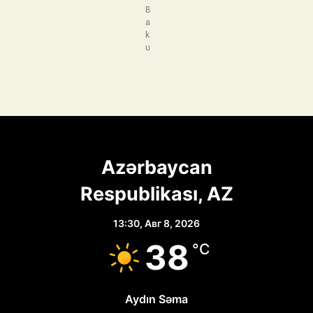
B
a
k
u
Azərbaycan
Respublikası, AZ
13:30,
Авг 8, 2026
38
°C
Aydın Səma