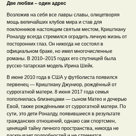
Две любви – один адрес
Возложив на себя все лавры славы, олицетворяя
мощь величайших клубов мира и став для
поклонников настоящим святым местом, Криштиану
Роналду всегда стремился оградить личную жизнь от
посторонних глаз. Он никогда не состоял в
официальном браке, но имел многочисленные
романы. В 2010–2015 годах его спутницей была
русско-татарская модель Ирина Шейк.
В июне 2010 года в США у футболиста появился
первенец — Криштиану Джуниор, рождённый от
суррогатной матери. 8 июня 2017 года семья
пополнилась близнецами — сыном Матео и дочерью
Евой, также рождёнными от суррогатной матери. По
сути, это дети Роналду, появившиеся в результате
гражданских отношений, однако сам спортсмен,
ценящий тайну личного пространства, никогда не
раскрывает подробностей и не стремится