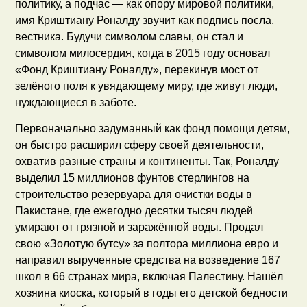
политику, а подчас — как опору мировой политики,
имя Криштиану Роналду звучит как подпись посла,
вестника. Будучи символом славы, он стал и
символом милосердия, когда в 2015 году основал
«Фонд Криштиану Роналду», перекинув мост от
зелёного поля к увядающему миру, где живут люди,
нуждающиеся в заботе.
Первоначально задуманный как фонд помощи детям,
он быстро расширил сферу своей деятельности,
охватив разные страны и континенты. Так, Роналду
выделил 15 миллионов фунтов стерлингов на
строительство резервуара для очистки воды в
Пакистане, где ежегодно десятки тысяч людей
умирают от грязной и заражённой воды. Продал
свою «Золотую бутсу» за полтора миллиона евро и
направил вырученные средства на возведение 167
школ в 66 странах мира, включая Палестину. Нашёл
хозяина киоска, который в годы его детской бедности