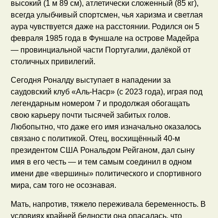
высокий (1 м 89 см), атлетически сложенный (85 кг),
всегда улыбчивый спортсмен, чья харизма и светлая
аура чувствуется даже на расстоянии. Родился он 5
февраля 1985 года в Фуншале на острове Мадейра
— провинциальной части Португалии, далёкой от
столичных привилегий.
Сегодня Роналду выступает в нападении за
саудовский клуб «Аль-Наср» (с 2023 года), играя под
легендарным номером 7 и продолжая обогащать
свою карьеру почти тысячей забитых голов.
Любопытно, что даже его имя изначально оказалось
связано с политикой. Отец, восхищённый 40-м
президентом США Рональдом Рейганом, дал сыну
имя в его честь — и тем самым соединил в одном
имени две «вершины» политического и спортивного
мира, сам того не осознавая.
Мать, напротив, тяжело переживала беременность. В
условиях крайней бедности она опасалась, что