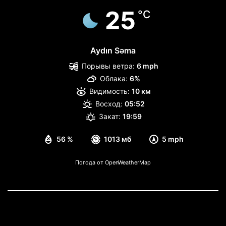
25
°C
Aydın Səma
Порывы ветра:
6 mph
Облака:
6%
Видимость:
10 км
Восход:
05:52
Закат:
19:59
56 %
1013 мб
5 mph
Погода от OpenWeatherMap