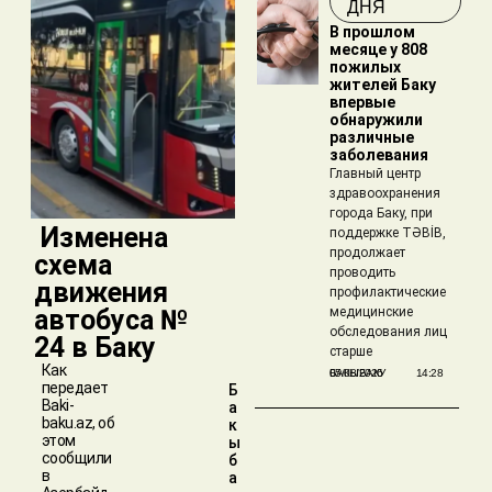
ДНЯ
В прошлом
месяце у 808
пожилых
жителей Баку
впервые
обнаружили
различные
заболевания
Главный центр
здравоохранения
города Баку, при
​ Изменена
поддержке TƏBİB,
продолжает
схема
проводить
движения
профилактические
автобуса №
медицинские
обследования лиц
24 в Баку
старше
Как
БАКЫБАКУ
05/08/2026
14:28
передает
Б
Baki-
а
baku.az, об
к
этом
ы
сообщили
б
в
а