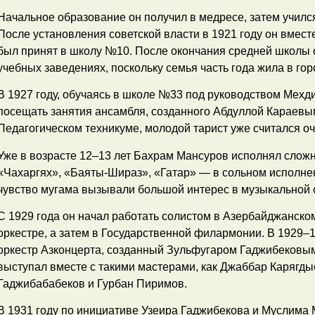
Начальное образование он получил в медресе, затем учился
После установления советской власти в 1921 году он вмес
был принят в школу №10. После окончания средней школы 
учебных заведениях, поскольку семья часть года жила в горо
В 1927 году, обучаясь в школе №33 под руководством Мехди
посещать занятия ансамбля, созданного Абдуллой Караевым
Педагогическом техникуме, молодой тарист уже считался о
Уже в возрасте 12–13 лет Бахрам Мансуров исполнял слож
«Чахаргях», «Баяты-Шираз», «Гатар» — в сольном исполнен
чувство мугама вызывали большой интерес в музыкальной 
С 1929 года он начал работать солистом в Азербайджанск
оркестре, а затем в Государственной филармонии. В 1929–
оркестр Азконцерта, созданный Зульфугаром Гаджибековы
выступал вместе с такими мастерами, как Джаббар Карягды
Гаджибабабеков и Гурбан Пиримов.
В 1931 году по инициативе Узеира Гаджибекова и Муслима