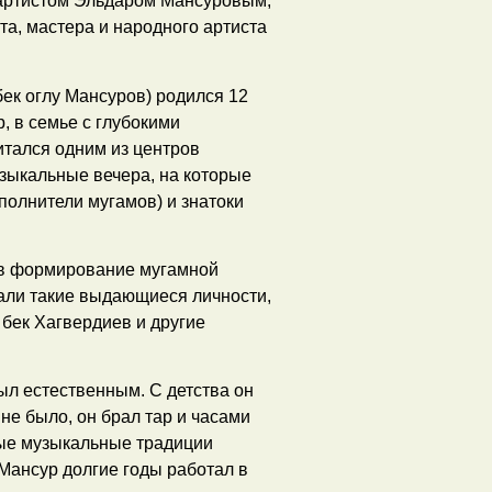
 артистом Эльдаром Мансуровым,
а, мастера и народного артиста
к оглу Мансуров) родился 12
, в семье с глубокими
тался одним из центров
зыкальные вечера, на которые
полнители мугамов) и знатоки
 в формирование мугамной
вали такие выдающиеся личности,
бек Хагвердиев и другие
ыл естественным. С детства он
не было, он брал тар и часами
ные музыкальные традиции
Мансур долгие годы работал в