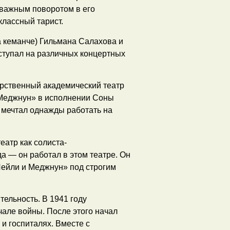
 важным поворотом в его
классный тарист.
а кеманче) Гильмана Салахова и
ступал на различных концертных
арственный академический театр
и Меджнун» в исполнении Соны
 мечтал однажды работать на
еатр как солиста-
да — он работал в этом театре. Он
ейли и Меджнун» под строгим
ельность. В 1941 году
чале войны. После этого начал
 и госпиталях. Вместе с