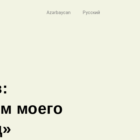
Azərbaycan
Русский
:
м моего
д»