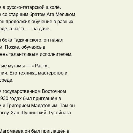
 в русско-татарской школе.
те со старшим братом Ага Меликом
он продолжил обучение в разных
де, а часть — на даче.
 бека Гаджинского, он начал
. Позже, обучаясь в
чень талантливым исполнителем.
ные мугамы — «Раст»,
ии. Его техника, мастерство и
среде.
ом государственном Восточном
1930 годах был приглашён в
м и Григорием Мадатовым. Там он
оглу, Хан Шушинский, Гусейнага
 Магомаева он был приглашён в