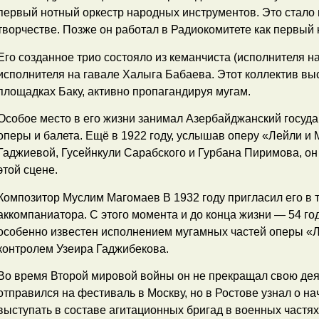
первый нотный оркестр народных инструментов. Это стало
творчестве. Позже он работал в Радиокомитете как первый 
Его созданное трио состояло из кеманчиста (исполнителя н
исполнителя на гавале Халыга Бабаева. Этот коллектив вы
площадках Баку, активно пропагандируя мугам.
Особое место в его жизни занимал Азербайджанский госуд
оперы и балета. Ещё в 1922 году, услышав оперу «Лейли 
Гаджиевой, Гусейнкули Сарабского и Гурбана Пиримова, он
этой сцене.
Композитор Муслим Магомаев В 1932 году пригласил его в т
аккомпаниатора. С этого момента и до конца жизни — 54 го
особенно известен исполнением мугамных частей оперы «Л
контролем Узеира Гаджибекова.
Во время Второй мировой войны он не прекращал свою деят
отправился на фестиваль в Москву, но в Ростове узнал о на
выступать в составе агитационных бригад в военных частях