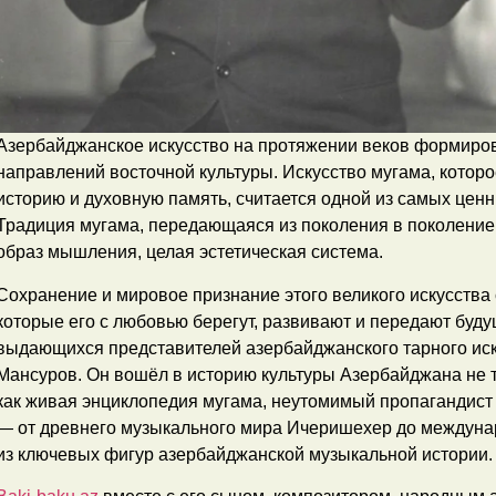
Азербайджанское искусство на протяжении веков формиров
направлений восточной культуры. Искусство мугама, которо
историю и духовную память, считается одной из самых цен
Традиция мугама, передающаяся из поколения в поколение, 
образ мышления, целая эстетическая система.
Сохранение и мировое признание этого великого искусства
которые его с любовью берегут, развивают и передают буд
выдающихся представителей азербайджанского тарного иск
Мансуров. Он вошёл в историю культуры Азербайджана не то
как живая энциклопедия мугама, неутомимый пропагандист 
— от древнего музыкального мира Ичеришехер до междуна
из ключевых фигур азербайджанской музыкальной истории.