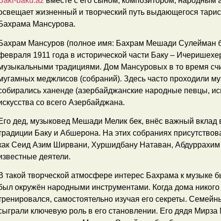
Baki-baku.az
вместе с его сыном, композитором, народным
освещает жизненный и творческий путь выдающегося тарист
Бахрама Мансурова.
Бахрам Мансуров (полное имя: Бахрам Мешади Сулейман бе
февраля 1911 года в исторической части Баку – Ичеришехер
музыкальными традициями. Дом Мансуровых в то время счи
мугамных меджлисов (собраний). Здесь часто проходили му
собирались ханенде (азербайджанские народные певцы, ис
искусства со всего Азербайджана.
Его дед, музыковед Мешади Мелик бек, внёс важный вклад
традиции Баку и Абшерона. На этих собраниях присутство
как Сеид Азим Ширвани, Хуршидбану Натаван, Абдуррахим 
известные деятели.
В такой творческой атмосфере интерес Бахрама к музыке б
был окружён народными инструментами. Когда дома никого 
тренировался, самостоятельно изучая его секреты. Семей
сыграли ключевую роль в его становлении. Его дядя Мирза 