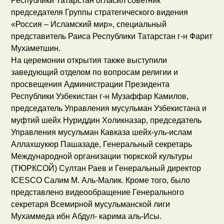
Республики Татарстан огласил советник
председателя Группы стратегического видения
«Россия – Исламский мир», специальный
представитель Раиса Республики Татарстан г-н Фарит
Мухаметшин.
На церемонии открытия также выступили
заведующий отделом по вопросам религии и
просвещения Администрации Президента
Республики Узбекистан г-н Музаффар Камилов,
председатель Управления мусульман Узбекистана и
муфтий шейх Нуриддин Холикназар, председатель
Управления мусульман Кавказа шейх-уль-ислам
Аллахшукюр Пашазаде, Генеральный секретарь
Международной организации тюркской культуры
(ТЮРКСОЙ) Султан Раев и Генеральный директор
ICESCO Салим М. Аль-Малик. Кроме того, было
представлено видеообращение Генерального
секретаря Всемирной мусульманской лиги
Мухаммеда ибн Абдул- карима аль-Исы.