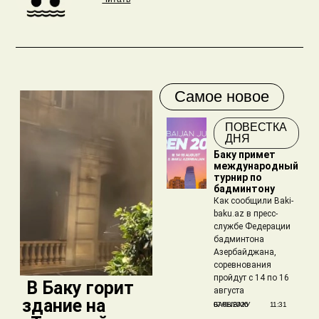
Самое новое
ПОВЕСТКА
ДНЯ
Баку примет
международный
турнир по
бадминтону
Как сообщили Baki-
baku.az в пресс-
службе Федерации
бадминтона
Азербайджана,
соревнования
пройдут с 14 по 16
​ В Баку горит
августа
здание на
БАКЫБАКУ
07/08/2026
11:31