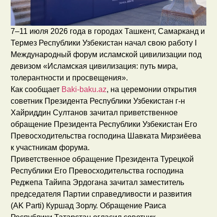
7–11 июля 2026 года в городах Ташкент, Самарканд и
Термез Республики Узбекистан начал свою работу I
Международный форум исламской цивилизации под
девизом «Исламская цивилизация: путь мира,
толерантности и просвещения».
Как сообщает
Baki-baku.az
, на церемонии открытия
советник Президента Республики Узбекистан г-н
Хайриддин Султанов зачитал приветственное
обращение Президента Республики Узбекистан Его
Превосходительства господина Шавката Мирзиёева
к участникам форума.
Приветственное обращение Президента Турецкой
Республики Его Превосходительства господина
Реджепа Тайипа Эрдогана зачитал заместитель
председателя Партии справедливости и развития
(AK Parti) Куршад Зорлу. Обращение Раиса