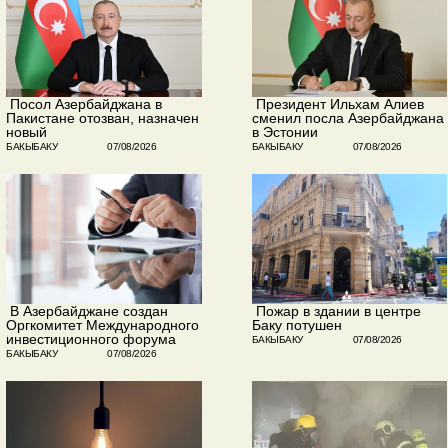
​ Посол Азербайджана в
​ Президент Ильхам Алиев
Пакистане отозван, назначен
сменил посла Азербайджана
новый
в Эстонии
БАКЫБАКУ
07/08/2026
БАКЫБАКУ
07/08/2026
​ В Азербайджане создан
​ Пожар в здании в центре
Оргкомитет Международного
Баку потушен
инвестиционного форума
БАКЫБАКУ
07/08/2026
БАКЫБАКУ
07/08/2026