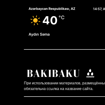
Azərbaycan Respublikası, AZ
14:57,
А
40
°C
Aydın Səma
При использовании материалов, размещённых
обязательна ссылка на название сайта.