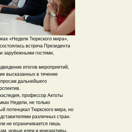
мках «Недели Тюркского мира»,
состоялась встреча Президента
и зарубежными гостями,
одведение итогов мероприятий,
ие высказанных в течение
опросам дальнейшего
рспектив.
 наследия, профессор Актоты
мках Недели, не только
ый потенциал Тюркского мира, но
едставителями различных стран.
ли не ограничивается лишь
ам, новые идеи и инициативы,