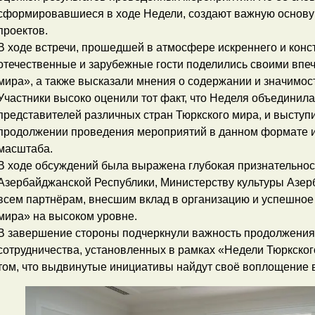
сформировавшиеся в ходе Недели, создают важную основу
проектов.
В ходе встречи, прошедшей в атмосфере искреннего и конс
отечественные и зарубежные гости поделились своими впе
мира», а также высказали мнения о содержании и значимос
Участники высоко оценили тот факт, что Неделя объединил
представителей различных стран Тюркского мира, и выступ
продолжении проведения мероприятий в данном формате и
масштаба.
В ходе обсуждений была выражена глубокая признательнос
Азербайджанской Республики, Министерству культуры Азер
всем партнёрам, внесшим вклад в организацию и успешное
мира» на высоком уровне.
В завершение стороны подчеркнули важность продолжения 
сотрудничества, установленных в рамках «Недели Тюркског
том, что выдвинутые инициативы найдут своё воплощение 