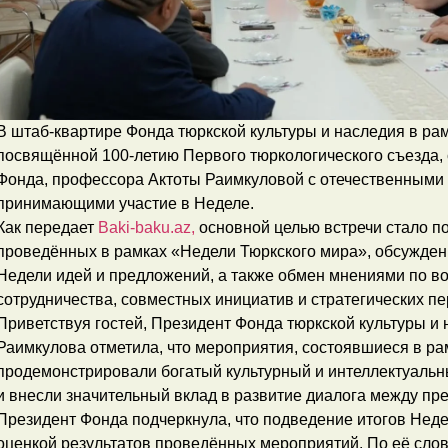
В штаб-квартире Фонда тюркской культуры и наследия в ра
посвящённой 100-летию Первого тюркологического съезда, 
Фонда, профессора Актоты Раимкуловой с отечественными 
принимающими участие в Неделе.
Как передает
Baki-baku.az,
основной целью встречи стало п
проведённых в рамках «Недели Тюркского мира», обсужден
Недели идей и предложений, а также обмен мнениями по в
сотрудничества, совместных инициатив и стратегических пе
Приветствуя гостей, Президент Фонда тюркской культуры и
Раимкулова отметила, что мероприятия, состоявшиеся в ра
продемонстрировали богатый культурный и интеллектуальн
и внесли значительный вклад в развитие диалога между пр
Президент Фонда подчеркнула, что подведение итогов Неде
оценкой результатов проведённых мероприятий. По её слов