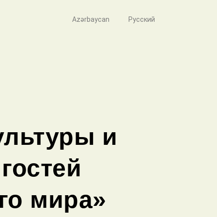
Azərbaycan
Русский
ультуры и
гостей
го мира»