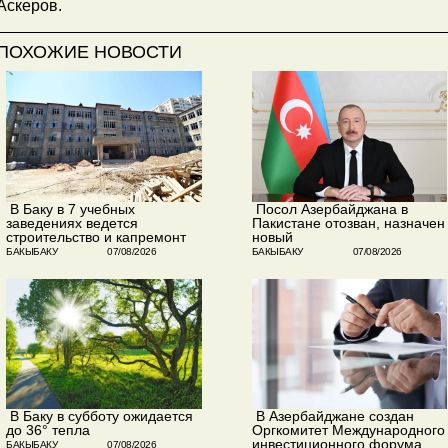
Аскеров.
ПОХОЖИЕ НОВОСТИ
​ В Баку в 7 учебных
​ Посол Азербайджана в
заведениях ведется
Пакистане отозван, назначен
строительство и капремонт
новый
БАКЫБАКУ
07/08/2026
БАКЫБАКУ
07/08/2026
​ В Баку в субботу ожидается
​ В Азербайджане создан
до 36° тепла
Оргкомитет Международного
инвестиционного форума
БАКЫБАКУ
07/08/2026