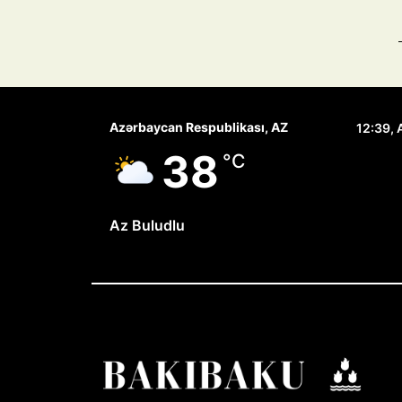
Azərbaycan Respublikası, AZ
12:39,
38
°C
Az Buludlu