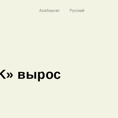
Azərbaycan
Русский
K» вырос