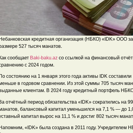
Небанковская кредитная организация (НБКО) «IDK» ООО за
размере 527 тысяч манатов.
Как сообщает
Baki-baku.az
со ссылкой на финансовый отчёт
сравнению с 2024 годом.
По состоянию на 1 января этого года активы IDK составили 
меньше в годовом сравнении. Из этой суммы 705 тысяч ман
выданные клиентам. В 2024 году кредитный портфель НБКО
За отчётный период обязательства «IDK» сократились на 99
манатов, балансовый капитал уменьшился на 7,1 % — до 1,
уставный капитал вырос на 11,1 % и достиг 802 тысяч манат
Напомним, «IDK» была создана в 2011 году. Учредителем Н