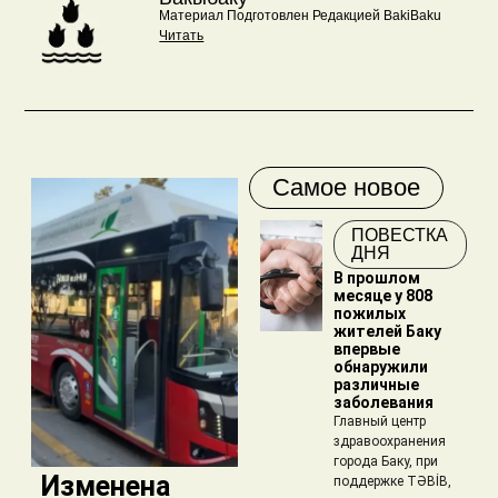
Материал Подготовлен Редакцией BakiBaku
Читать
Самое новое
ПОВЕСТКА
ДНЯ
В прошлом
месяце у 808
пожилых
жителей Баку
впервые
обнаружили
различные
заболевания
Главный центр
здравоохранения
города Баку, при
​ Изменена
поддержке TƏBİB,