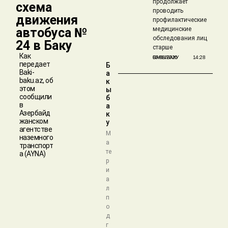
продолжает
схема
проводить
движения
профилактические
автобуса №
медицинские
обследования лиц
24 в Баку
старше
Как
БАКЫБАКУ
05/08/2026
14:28
передает
Б
Baki-
а
baku.az, об
к
этом
ы
сообщили
б
в
а
Азербайд
к
жанском
у
агентстве
М
наземного
а
транспорт
те
а (AYNA)
р
и
а
л
п
о
д
г