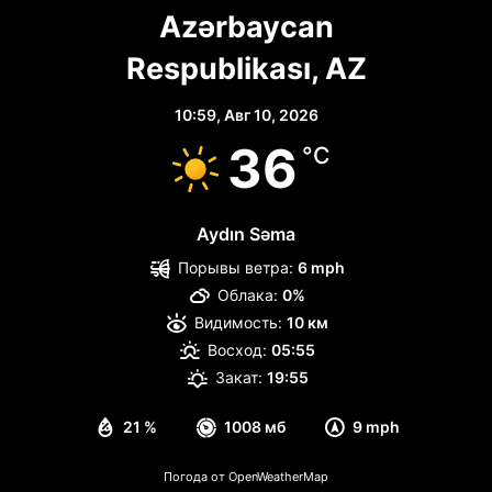
Azərbaycan
Respublikası, AZ
10:59,
Авг 10, 2026
36
°C
Aydın Səma
Порывы ветра:
6 mph
Облака:
0%
Видимость:
10 км
Восход:
05:55
Закат:
19:55
21 %
1008 мб
9 mph
Погода от OpenWeatherMap