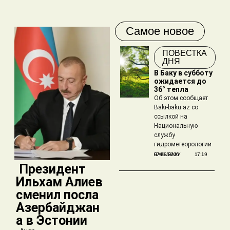
Самое новое
ПОВЕСТКА
ДНЯ
В Баку в субботу
ожидается до
36° тепла
Об этом сообщает
Baki-baku.az со
ссылкой на
Национальную
службу
гидрометеорологии
БАКЫБАКУ
07/08/2026
17:19
​ Президент
Ильхам Алиев
сменил посла
Азербайджан
а в Эстонии