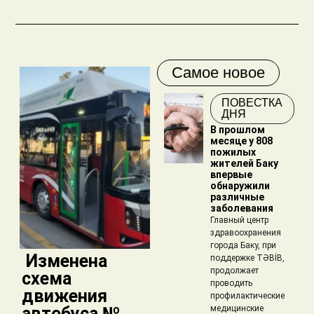
Самое новое
ПОВЕСТКА
ДНЯ
В прошлом
месяце у 808
пожилых
жителей Баку
впервые
обнаружили
различные
заболевания
Главный центр
здравоохранения
города Баку, при
​ Изменена
поддержке TƏBİB,
продолжает
схема
проводить
движения
профилактические
автобуса №
медицинские