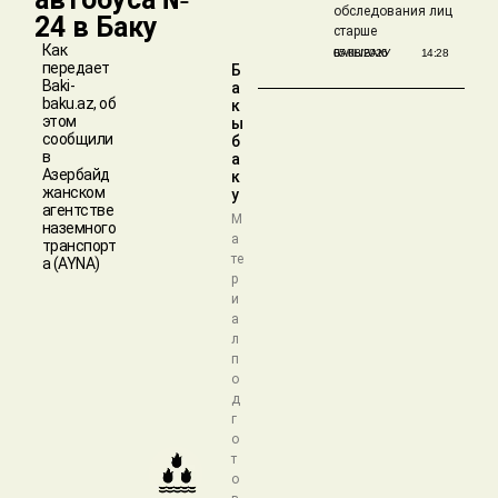
обследования лиц
24 в Баку
старше
Как
БАКЫБАКУ
05/08/2026
14:28
передает
Б
Baki-
а
baku.az, об
к
этом
ы
сообщили
б
в
а
Азербайд
к
жанском
у
агентстве
М
наземного
а
транспорт
те
а (AYNA)
р
и
а
л
п
о
д
г
о
т
о