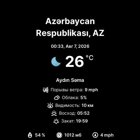
Azərbaycan
Respublikası, AZ
00:33,
Авг 7, 2026
26
°C
Aydın Səma
Порывы ветра:
9 mph
Облака:
5%
Видимость:
10 км
Восход:
05:52
Закат:
19:59
54 %
1012 мб
4 mph