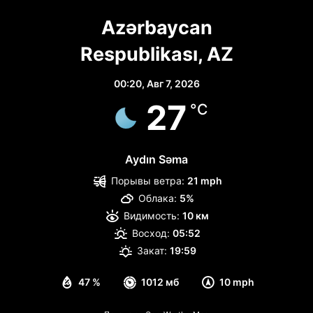
Azərbaycan
Respublikası, AZ
00:20,
Авг 7, 2026
27
°C
Aydın Səma
Порывы ветра:
21 mph
Облака:
5%
Видимость:
10 км
Восход:
05:52
Закат:
19:59
47 %
1012 мб
10 mph