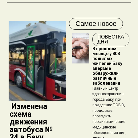
Самое новое
ПОВЕСТКА
ДНЯ
В прошлом
месяце у 808
пожилых
жителей Баку
впервые
обнаружили
различные
заболевания
Главный центр
здравоохранения
города Баку, при
​ Изменена
поддержке TƏBİB,
продолжает
схема
проводить
движения
профилактические
автобуса №
медицинские
обследования лиц
24 в Баку