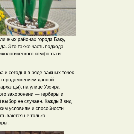
личных районах города Баку,
а. Это также часть подхода,
ихологического комфорта и
а и сегодня в ряде важных точек
ся продолжением данной
бархатцы), на улице Узеира
ого захоронени — герберы и
ой выбор не случаен. Каждый вид
ским условиям и способности
читываются не только
оры.