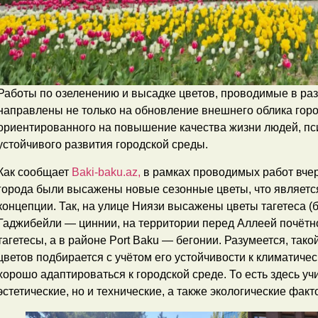
Работы по озеленению и высадке цветов, проводимые в раз
направлены не только на обновление внешнего облика город
ориентированного на повышение качества жизни людей, пс
устойчивого развития городской среды.
Как сообщает
Baki-baku.az,
в рамках проводимых работ вчер
города были высажены новые сезонные цветы, что являет
концепции. Так, на улице Ниязи высажены цветы тагетеса (
Гаджибейли — циннии, на территории перед Аллеей почётн
тагетесы, а в районе Port Baku — бегонии. Разумеется, так
цветов подбирается с учётом его устойчивости к климатиче
хорошо адаптироваться к городской среде. То есть здесь у
эстетические, но и технические, а также экологические факт