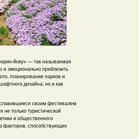
инрин-йоку» — так называемая
но и эмоционально приблизить
иото, планирование парков и
шафтного дизайна, но и как
ославившиеся своим фестивалем
я не только туристической
тетики и общественного
из факторов, способствующих