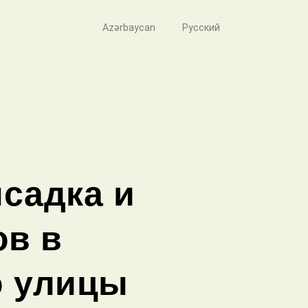
Azərbaycan
Русский
садка и
ов в
о улицы