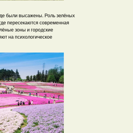
 где были высажены. Роль зелёных
 где пересекаются современная
елёные зоны и городские
яют на психологическое