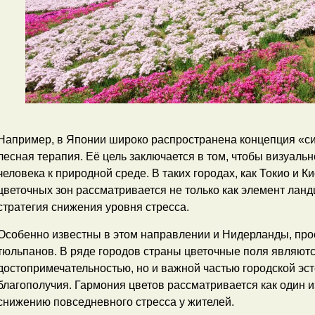
Например, в Японии широко распространена концепция «с
лесная терапия. Её цель заключается в том, чтобы визуаль
человека к природной среде. В таких городах, как Токио и К
цветочных зон рассматривается не только как элемент ланд
стратегия снижения уровня стресса.
Особенно известны в этом направлении и Нидерланды, пр
тюльпанов. В ряде городов страны цветочные поля являютс
достопримечательностью, но и важной частью городской эс
благополучия. Гармония цветов рассматривается как один 
снижению повседневного стресса у жителей.