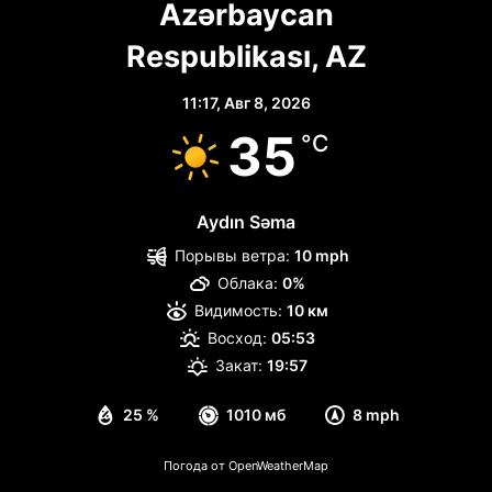
Azərbaycan
Respublikası, AZ
11:17,
Авг 8, 2026
35
°C
Aydın Səma
Порывы ветра:
10 mph
Облака:
0%
Видимость:
10 км
Восход:
05:53
Закат:
19:57
25 %
1010 мб
8 mph
Погода от OpenWeatherMap