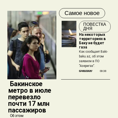
Самое новое
ПОВЕСТКА
ДНЯ
На некоторых
территориях в
Баку не будет
газа
Как сообщает Baki-
baku.az, об этом
заявили в ПО
"Азеригаз".
БАКЫБАКУ
07/08/2026
09:38
​ Бакинское
метро в июле
перевезло
почти 17 млн
пассажиров
Об этом