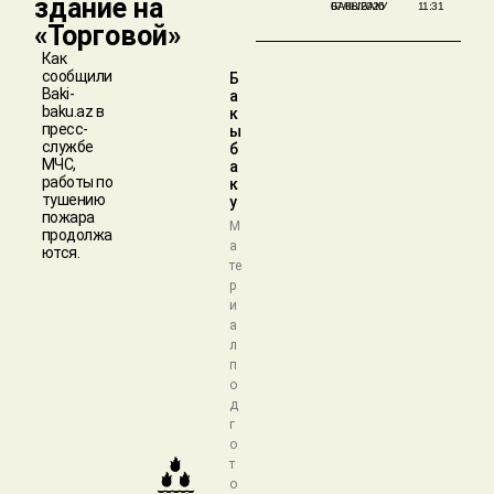
здание на
БАКЫБАКУ
07/08/2026
11:31
«Торговой»
Как
сообщили
Б
Baki-
а
baku.az в
к
пресс-
ы
службе
б
МЧС,
а
работы по
к
тушению
у
пожара
М
продолжа
а
ются.
те
р
и
а
л
п
о
д
г
о
т
о