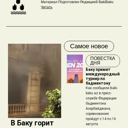
Материал Подготовлен Редакцией BakiBaku
Читать
Самое новое
ПОВЕСТКА
ДНЯ
Баку примет
международный
турнир по
бадминтону
Как сообщили Baki-
baku.az в пресс-
службе Федерации
бадминтона
Азербайджана,
соревнования
пройдут с 14 по 16
​ В Баку горит
августа