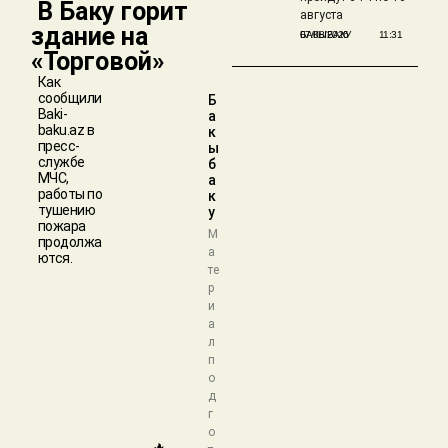
​ В Баку горит
августа
здание на
БАКЫБАКУ
07/08/2026
11:31
«Торговой»
Как
сообщили
Б
Baki-
а
baku.az в
к
пресс-
ы
службе
б
МЧС,
а
работы по
к
тушению
у
пожара
М
продолжа
а
ются.
те
р
и
а
л
п
о
д
г
о