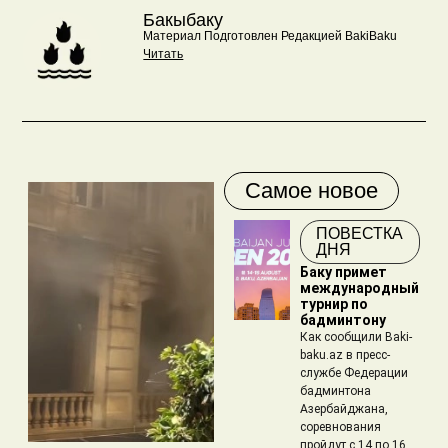
Бакыбаку
Материал Подготовлен Редакцией BakiBaku
Читать
Самое новое
ПОВЕСТКА
ДНЯ
Баку примет
международный
турнир по
бадминтону
Как сообщили Baki-
baku.az в пресс-
службе Федерации
бадминтона
Азербайджана,
соревнования
пройдут с 14 по 16