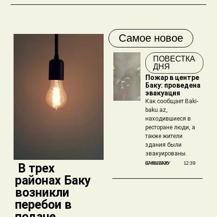
Самое новое
ПОВЕСТКА
ДНЯ
Пожар в центре
Баку: проведена
эвакуация
Как сообщает Baki-
baku.az,
находившиеся в
ресторане люди, а
также жители
здания были
эвакуированы.
БАКЫБАКУ
07/08/2026
12:39
​ В трех
районах Баку
возникли
перебои в
подаче