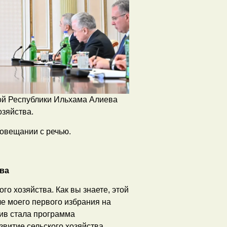
ой Республики Ильхама Алиева
озяйства.
совещании с речью.
ва
о хозяйства. Как вы знаете, этой
е моего первого избрания на
тив стала программа
звитие сельского хозяйства.