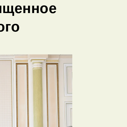
ященное
ого