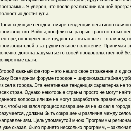
программы. Я уверен, что после реализации данной прогр
полностью достигнуты.
Происходящие сегодня в мире тенденции негативно влияют
производство. Войны, конфликты, разрыв транспортных цепо
секторе, определенные трудности, связанные с топливом, 
производителей в затруднительное положение. Принимая эт
конечно, должна задуматься о своей продовольственной бе
конкретные шаги.
Второй важный фактор – это нашло свое отражение и в ди
Баку Всемирном форуме городов – широкомасштабная урбан
из сел в города. Эта негативная тенденция характерна не т
всех стран. Однако некоторые страны просто не могут най
данного вопроса или же не могут разработать правильную 
так, чтобы начался процесс возвращения не из сел в города, 
разумеется, должны быть сокращены различия между село
направлениям. Цель упомянутой мною Программы региональ
я уже сказал, было принято несколько программ, – заключал