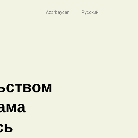
Azərbaycan
Русский
ьством
ама
сь