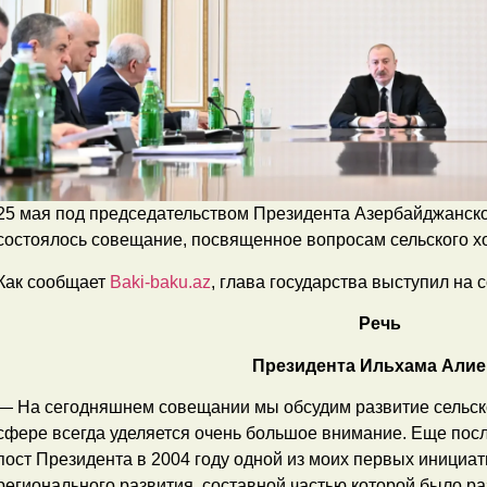
25 мая под председательством Президента Азербайджанск
состоялось совещание, посвященное вопросам сельского х
Как сообщает
Baki-baku.az
, глава государства выступил на 
Речь
Президента Ильхама Алие
— На сегодняшнем совещании мы обсудим развитие сельског
сфере всегда уделяется очень большое внимание. Еще посл
пост Президента в 2004 году одной из моих первых инициа
регионального развития, составной частью которой было ра