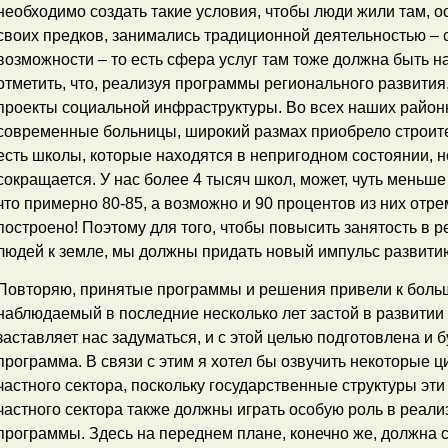
необходимо создать такие условия, чтобы люди жили там, о
своих предков, занимались традиционной деятельностью – с
возможности – то есть сфера услуг там тоже должна быть н
отметить, что, реализуя программы регионального развити
проекты социальной инфраструктуры. Во всех наших район
современные больницы, широкий размах приобрело строите
есть школы, которые находятся в непригодном состоянии, н
сокращается. У нас более 4 тысяч школ, может, чуть меньше 
что примерно 80-85, а возможно и 90 процентов из них отр
построено! Поэтому для того, чтобы повысить занятость в 
людей к земле, мы должны придать новый импульс развитию
Повторяю, принятые программы и решения привели к боль
наблюдаемый в последние несколько лет застой в развитии 
заставляет нас задуматься, и с этой целью подготовлена и 
программа. В связи с этим я хотел бы озвучить некоторые 
частного сектора, поскольку государственные структуры эт
частного сектора также должны играть особую роль в реал
программы. Здесь на переднем плане, конечно же, должна с