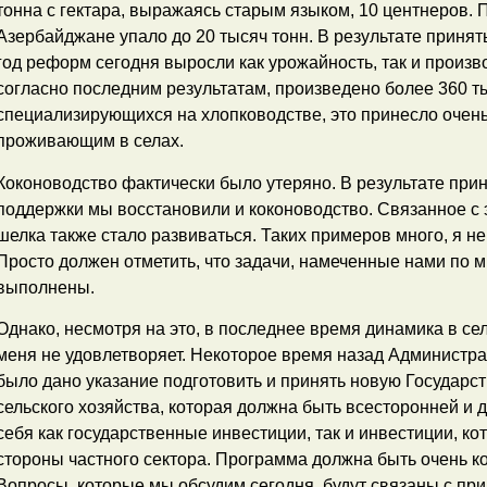
тонна с гектара, выражаясь старым языком, 10 центнеров. 
Азербайджане упало до 20 тысяч тонн. В результате принят
год реформ сегодня выросли как урожайность, так и произв
согласно последним результатам, произведено более 360 ты
специализирующихся на хлопководстве, это принесло очен
проживающим в селах.
Коконоводство фактически было утеряно. В результате при
поддержки мы восстановили и коконоводство. Связанное с 
шелка также стало развиваться. Таких примеров много, я не
Просто должен отметить, что задачи, намеченные нами по 
выполнены.
Однако, несмотря на это, в последнее время динамика в с
меня не удовлетворяет. Некоторое время назад Администр
было дано указание подготовить и принять новую Государс
сельского хозяйства, которая должна быть всесторонней и 
себя как государственные инвестиции, так и инвестиции, к
стороны частного сектора. Программа должна быть очень ко
Вопросы, которые мы обсудим сегодня, будут связаны с пр