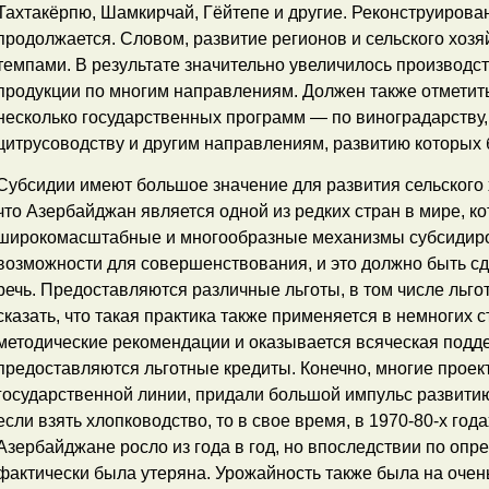
Тахтакёрпю, Шамкирчай, Гёйтепе и другие. Реконструирован
продолжается. Словом, развитие регионов и сельского хоз
темпами. В результате значительно увеличилось производс
продукции по многим направлениям. Должен также отметить,
несколько государственных программ — по виноградарству,
цитрусоводству и другим направлениям, развитию которых
Субсидии имеют большое значение для развития сельского х
что Азербайджан является одной из редких стран в мире, к
широкомасштабные и многообразные механизмы субсидиров
возможности для совершенствования, и это должно быть сд
речь. Предоставляются различные льготы, в том числе льго
сказать, что такая практика также применяется в немногих
методические рекомендации и оказывается всяческая подде
предоставляются льготные кредиты. Конечно, многие проек
государственной линии, придали большой импульс развитию 
если взять хлопководство, то в свое время, в 1970-80-х год
Азербайджане росло из года в год, но впоследствии по оп
фактически была утеряна. Урожайность также была на очен