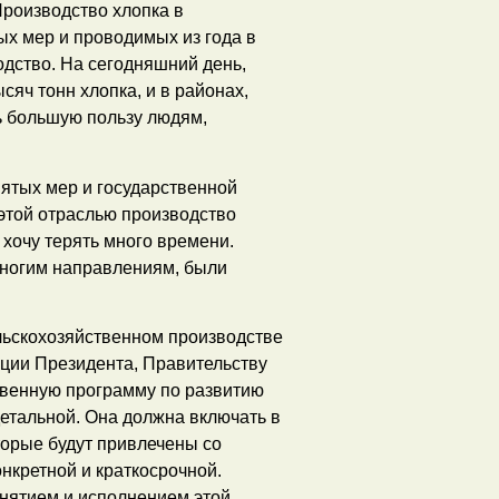
Производство хлопка в
ых мер и проводимых из года в
одство. На сегодняшний день,
сяч тонн хлопка, и в районах,
ь большую пользу людям,
нятых мер и государственной
этой отраслью производство
 хочу терять много времени.
многим направлениям, были
ельскохозяйственном производстве
ации Президента, Правительству
твенную программу по развитию
детальной. Она должна включать в
оторые будут привлечены со
нкретной и краткосрочной.
инятием и исполнением этой