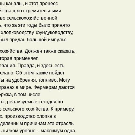
ы каналы, и этот процесс
яйства шло стремительными
тво сельскохозяйственной
 что за эти годы было принято
 хлопководству, фундуководству,
 был придан большой импульс.
озяйства. Должен также сказать,
оторая применяет
ания. Правда, и здесь есть
елано. Об этом также пойдет
ты на удобрения, топливо. Могу
 странах в мире. Фермерам даются
ржка, в том числе
ты, реализуемые сегодня по
сельского хозяйства. К примеру,
ах, производство хлопка в
ределенным причинам эта отрасль
ь низком уровне – максимум одна