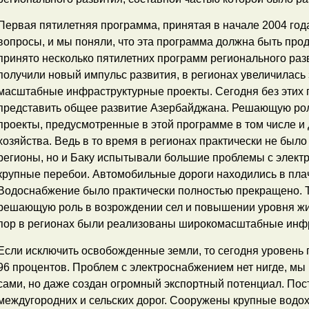
Первая пятилетняя программа, принятая в начале 2004 год
вопросы, и мы поняли, что эта программа должна быть про
принято несколько пятилетних программ регионального разв
получили новый импульс развития, в регионах увеличилась
масштабные инфраструктурные проекты. Сегодня без этих
представить общее развитие Азербайджана. Решающую ро
проекты, предусмотренные в этой программе в том числе и 
хозяйства. Ведь в то время в регионах практически не было
регионы, но и Баку испытывали большие проблемы с элект
крупные перебои. Автомобильные дороги находились в пла
Водоснабжение было практически полностью прекращено. Т
решающую роль в возрождении сел и повышении уровня жиз
пор в регионах были реализованы широкомасштабные инфр
Если исключить освобожденные земли, то сегодня уровень 
96 процентов. Проблем с электроснабжением нет нигде, мы
сами, но даже создан огромный экспортный потенциал. Пос
междугородних и сельских дорог. Сооружены крупные водо