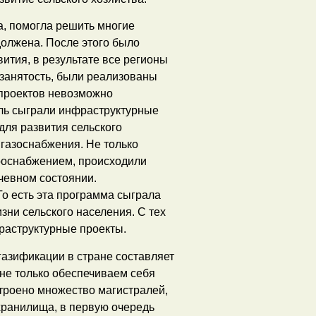
а, помогла решить многие
должена. После этого было
ития, в результате все регионы
 занятость, были реализованы
 проектов невозможно
ль сыграли инфраструктурные
для развития сельского
 газоснабжения. Не только
роснабжением, происходили
чевном состоянии.
о есть эта программа сыграла
ни сельского населения. С тех
аструктурные проекты.
газификации в стране составляет
 не только обеспечиваем себя
троено множество магистралей,
хранилища, в первую очередь