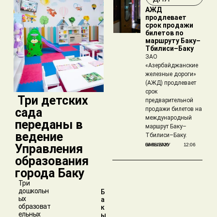
АЖД
продлевает
срок продажи
билетов по
маршруту Баку–
Тбилиси–Баку
ЗАО
«Азербайджанские
железные дороги»
(АЖД) продлевает
срок
​ Три детских
предварительной
сада
продажи билетов на
международный
переданы в
маршрут Баку–
ведение
Тбилиси–Баку.
Управления
БАКЫБАКУ
06/08/2026
12:06
образования
города Баку
Три
дошкольн
Б
ых
а
образоват
к
ельных
ы