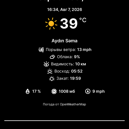
16:34,
Авг 7, 2026
39
°C
Aydın Səma
Порывы ветра:
13 mph
Облака:
9%
Видимость:
10 км
Восход:
05:52
Закат:
19:59
17 %
1008 мб
9 mph
Погода от OpenWeatherMap