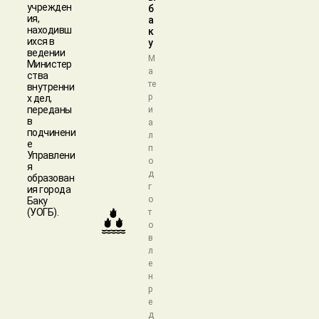
учрежден
б
ия,
а
находивш
к
ихся в
у
ведении
М
Министер
а
ства
те
внутренни
р
х дел,
переданы
и
в
а
подчинени
л
е
п
Управлени
о
я
д
образован
г
ия города
о
Баку
(УОГБ).
т
о
в
л
е
н
р
е
д