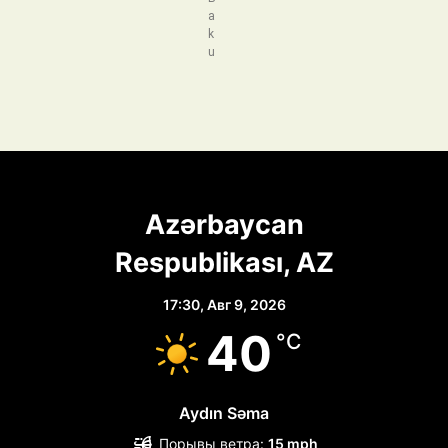
a
k
u
Azərbaycan
Respublikası, AZ
17:30,
Авг 9, 2026
40
°C
Aydın Səma
Порывы ветра:
15 mph