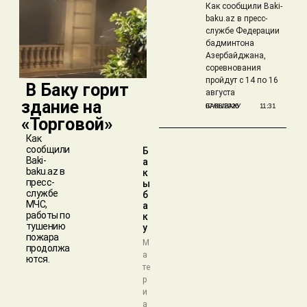
Как сообщили Baki-
baku.az в пресс-
службе Федерации
бадминтона
Азербайджана,
соревнования
пройдут с 14 по 16
​ В Баку горит
августа
здание на
БАКЫБАКУ
07/08/2026
11:31
«Торговой»
Как
сообщили
Б
Baki-
а
baku.az в
к
пресс-
ы
службе
б
МЧС,
а
работы по
к
тушению
у
пожара
М
продолжа
а
ются.
те
р
и
а