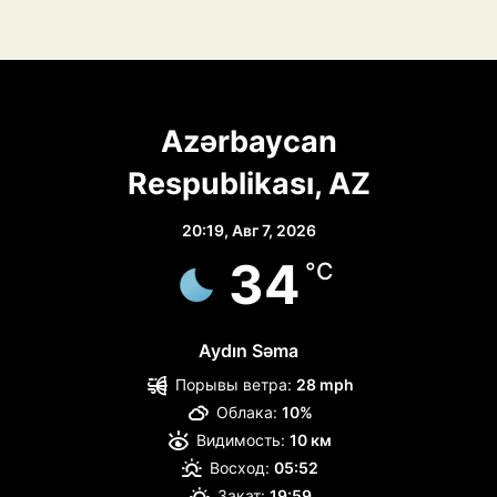
Azərbaycan
Respublikası, AZ
20:19,
Авг 7, 2026
34
°C
Aydın Səma
Порывы ветра:
28 mph
Облака:
10%
Видимость:
10 км
Восход:
05:52
Закат:
19:59