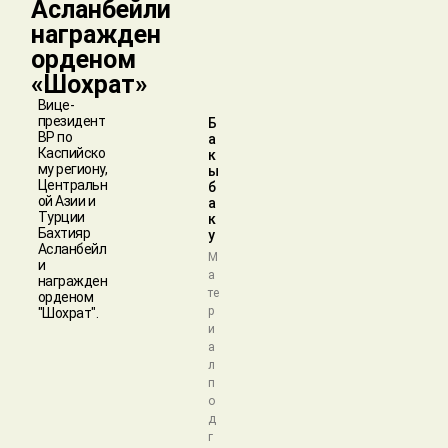
Асланбейли
награжден
орденом
«Шохрат»
Вице-
президент
Б
BP по
а
Каспийско
к
му региону,
ы
Центральн
б
ой Азии и
а
Турции
к
Бахтияр
у
Асланбейл
М
и
а
награжден
те
орденом
р
"Шохрат".
и
а
л
п
о
д
г