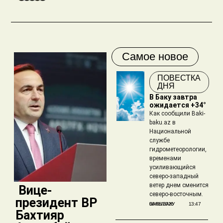
Самое новое
ПОВЕСТКА
ДНЯ
В Баку завтра
ожидается +34°
Как сообщили Baki-
baku.az в
Национальной
службе
гидрометеорологии,
временами
усиливающийся
северо-западный
ветер днем сменится
​ Вице-
северо-восточным.
президент BP
БАКЫБАКУ
06/08/2026
13:47
Бахтияр