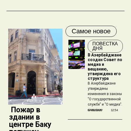
Самое новое
ПОВЕСТКА
ДНЯ
В Азербайджане
создан Совет по
медиа и
вещанию,
утверждена его
структура
В Азербайджане
утверждены
изменения в законы
"О государственной
службе" и "О медиа".
​ Пожар в
БАКЫБАКУ
07/08/2026
12:54
здании в
центре Баку