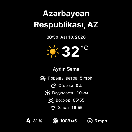
Azərbaycan
Respublikası, AZ
08:59,
Авг 10, 2026
32
°C
Aydın Səma
Порывы ветра:
5 mph
Облака:
0%
Видимость:
10 км
Восход:
05:55
Закат:
19:55
31 %
1008 мб
5 mph