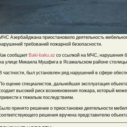
МЧС Азербайджана приостановило деятельность мебельного
нарушений требований пожарной безопасности.
Как сообщает
Baki-baku.az
со ссылкой на МЧС, нарушения 
на улице Микаила Мушфига в Ясамальском районе столицы 
В частности, был установлен ряд нарушений в сфере обесп
По оценке специалистов, дальнейшая эксплуатация объект
создает высокий риск возникновения пожара, который може
привести к тяжелым последствиям.
Было принято решение о приостановке деятельности мебель
соответствующего решения вручена представителю объекта