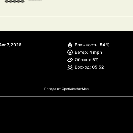
Авг 7, 2026
Влажность:
54 %
Ветер:
4 mph
Облака:
5%
Восход:
05:52
Погода от OpenWeatherMap