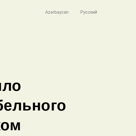
Azərbaycan
Русский
ило
бельного
ком