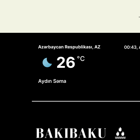
Azərbaycan Respublikası, AZ
00:43,
26
°C
Aydın Səma