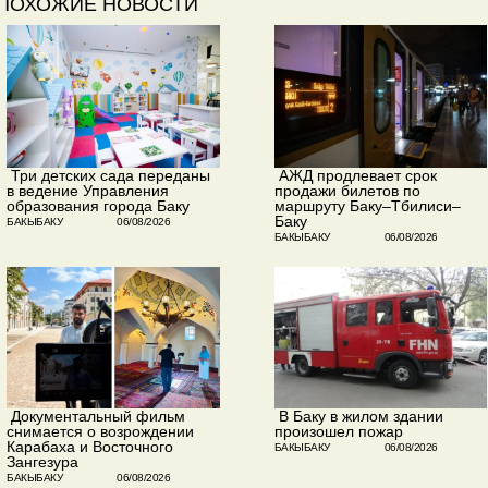
ПОХОЖИЕ НОВОСТИ
​ Три детских сада переданы
​ АЖД продлевает срок
в ведение Управления
продажи билетов по
образования города Баку
маршруту Баку–Тбилиси–
Баку
БАКЫБАКУ
06/08/2026
БАКЫБАКУ
06/08/2026
​ Документальный фильм
​ В Баку в жилом здании
снимается о возрождении
произошел пожар
Карабаха и Восточного
БАКЫБАКУ
06/08/2026
Зангезура
БАКЫБАКУ
06/08/2026