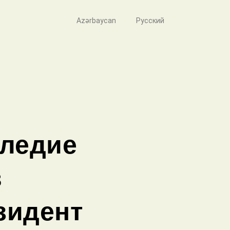
Azərbaycan
Русский
ледие
в
зидент