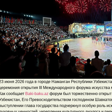
23 июня 2026 года в городе Наманган Республики Узбекист
церемония открытия III Международного форума искусства 
Как сообщает
Baki-baku.az
форум был торжественно открыт
Узбекистан, Его Превосходительством господином Шавкат
выступлении глава государства подчеркнул особую роль ис
духовных ценностей, укреплении культурного диалога и пер