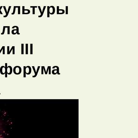
культуры
яла
и III
 форума
а