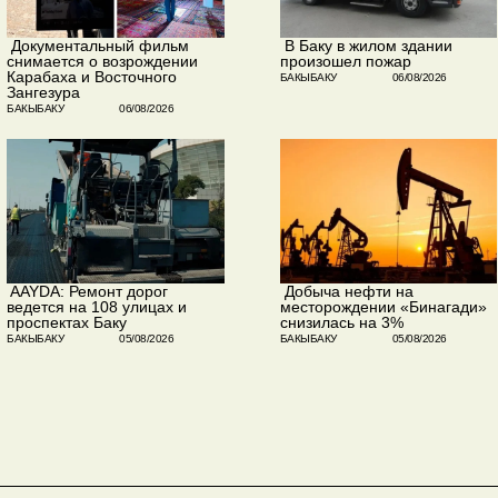
​ Документальный фильм
​ В Баку в жилом здании
снимается о возрождении
произошел пожар
Карабаха и Восточного
БАКЫБАКУ
06/08/2026
Зангезура
БАКЫБАКУ
06/08/2026
​ AAYDA: Ремонт дорог
​ Добыча нефти на
ведется на 108 улицах и
месторождении «Бинагади»
проспектах Баку
снизилась на 3%
БАКЫБАКУ
05/08/2026
БАКЫБАКУ
05/08/2026