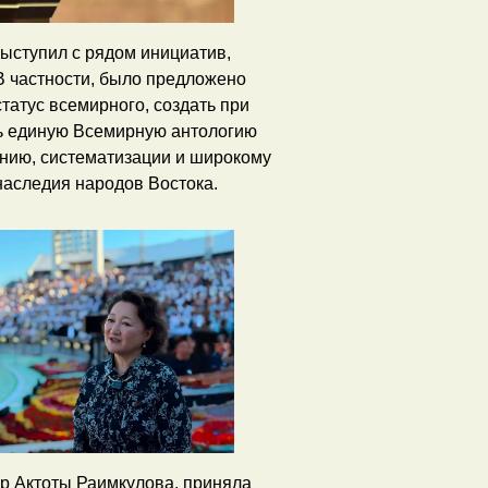
ыступил с рядом инициатив,
В частности, было предложено
атус всемирного, создать при
ь единую Всемирную антологию
нию, систематизации и широкому
аследия народов Востока.
р Актоты Раимкулова, приняла