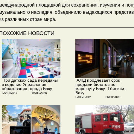
международной площадкой для сохранения, изучения и поп
музыкального наследия, объединило выдающихся представ
из различных стран мира.
ПОХОЖИЕ НОВОСТИ
​ Три детских сада переданы
​ АЖД продлевает срок
в ведение Управления
продажи билетов по
образования города Баку
маршруту Баку–Тбилиси–
Баку
БАКЫБАКУ
06/08/2026
БАКЫБАКУ
06/08/2026