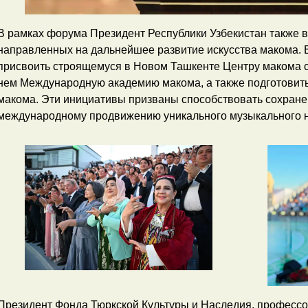
В рамках форума Президент Республики Узбекистан также в
направленных на дальнейшее развитие искусства макома. 
присвоить строящемуся в Новом Ташкенте Центру макома ст
нем Международную академию макома, а также подготовит
макома. Эти инициативы призваны способствовать сохране
международному продвижению уникального музыкального н
Президент Фонда Тюркской Культуры и Наследия, профессо