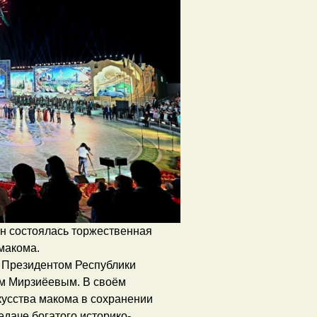
ан состоялась торжественная
макома.
 Президентом Республики
ом Мирзиёевым. В своём
кусства макома в сохранении
едаче богатого историко-