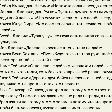
Шейх Низами Гянджеви говорил: «Сила в знаниях, иначе ник
Сейид Имадеддин Насими: «На закате солнце всегда желтее
Мевляна Джалаладдин Руми: «Пусть не думают, что мы уме
ради иной весны». «Что случится, если тот, кто вошёл в сер
Ходжа Юнус Эмре: «Кто сломает сердце, тот несчастен в об
Челеби».
Гусейн Джавид: «Турану нужнее меча есть великая сила — л
культура».
Мир Джалал: «Дерево, выросшее в тени, тени не даёт».
Ходжа Вели Бекташи: «Пусть будет открыта твоя рука, твоё 
грехи, храни тайны, глотай гнев».
Шамс Тебризи: «Отношения с добрым человеком подобны са
хоть жми, хоть толки, хоть бей, хоть вари — всё равно полу
Сахиб Тебризи: «Дорогой друг, бойся не слепого, а неблаго
двуличного, не врага — а тех, кто предаёт».
Азиз Санджар: «Я никогда не крал не потому, что это грех, а
характеру. Я помогал нуждающимся не ради награды, а потом
брал взятки не потому, что это харам, а потому, что это про
чтобы быть человеком, нужно сначала иметь совесть».