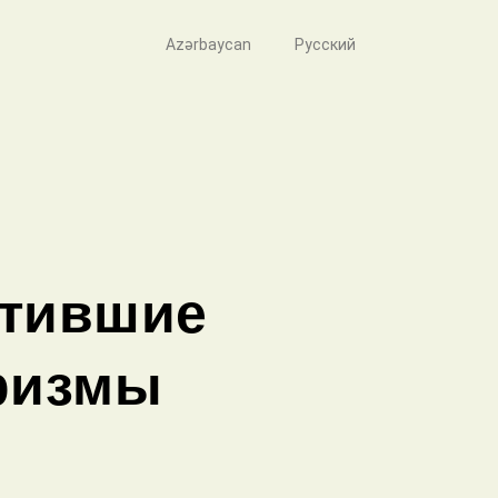
Azərbaycan
Русский
атившие
ризмы