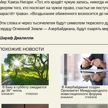
Мир Хамза Нигари: «Тот, кто крадёт чужую запись, никогда н
дверям того, кто посягает на чужое право, счастье не посту
зарастёт трава». «Воздыхание обиженного возносится до н
Эти слова и через тысячелетия будут символом тюркского д
сердцу Огненной Земли — Азербайджана, будут озарять мир
Шараф Джалилли
ПОХОЖИЕ НОВОСТИ
​ В Баку в субботу ожидается
​ В Азербайджане создан
до 36° тепла
Оргкомитет Международного
инвестиционного форума
БАКЫБАКУ
07/08/2026
БАКЫБАКУ
07/08/2026