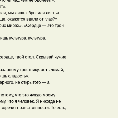
то ни над кем не одолеет!».
т».
рли, мы лишь сбросили листья
дце, окажется вдали от глаз?»
оих мирах», «Сердце — это трон
ишь культура, культура,
сердце, твой стол. Скрывай чужие
харному тростнику: хоть ломай,
чишь сладость».
дарного, не открытого — а
 потому, что это чуждо моему
у, что я человек. Я никогда не
тиворечит нравственности. То есть,