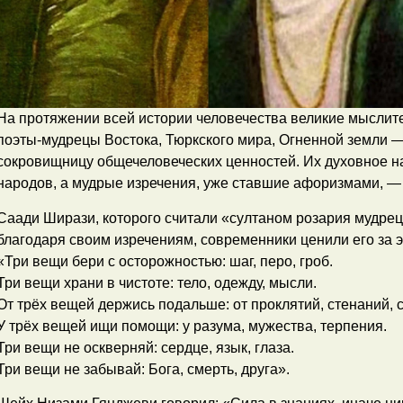
На протяжении всей истории человечества великие мыслит
поэты-мудрецы Востока, Тюркского мира, Огненной земли 
сокровищницу общечеловеческих ценностей. Их духовное н
народов, а мудрые изречения, уже ставшие афоризмами, —
Саади Ширази, которого считали «султаном розария мудрец
благодаря своим изречениям, современники ценили его за э
«Три вещи бери с осторожностью: шаг, перо, гроб.
Три вещи храни в чистоте: тело, одежду, мысли.
От трёх вещей держись подальше: от проклятий, стенаний, 
У трёх вещей ищи помощи: у разума, мужества, терпения.
Три вещи не оскверняй: сердце, язык, глаза.
Три вещи не забывай: Бога, смерть, друга».