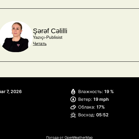
Şərəf Cəlilli
Yazıçı-Publisist
Читать
Авг 7, 2026
Влажность:
19 %
Ветер:
19 mph
Облака:
17%
Восход:
05:52
Погода от OpenWeatherMap