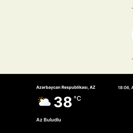
Azərbaycan Respublikası, AZ
18:06,
38
°C
Az Buludlu