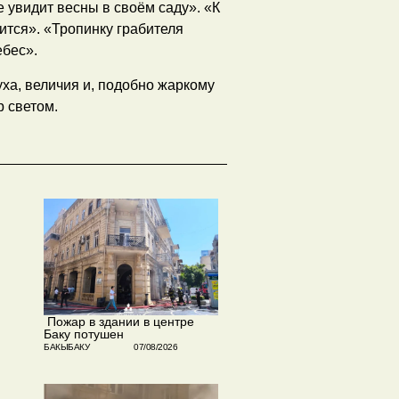
е увидит весны в своём саду». «К
чится». «Тропинку грабителя
ебес».
уха, величия и, подобно жаркому
 светом.
​ Пожар в здании в центре
Баку потушен
БАКЫБАКУ
07/08/2026