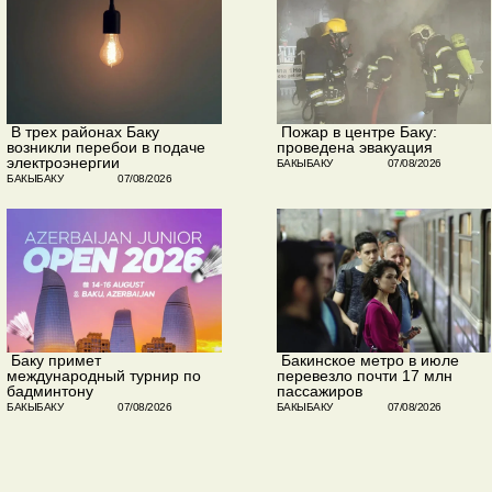
​ В трех районах Баку
​ Пожар в центре Баку:
возникли перебои в подаче
проведена эвакуация
электроэнергии
БАКЫБАКУ
07/08/2026
БАКЫБАКУ
07/08/2026
​ Баку примет
​ Бакинское метро в июле
международный турнир по
перевезло почти 17 млн
бадминтону
пассажиров
БАКЫБАКУ
07/08/2026
БАКЫБАКУ
07/08/2026