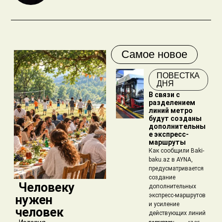
Самое новое
ПОВЕСТКА
ДНЯ
В связи с
разделением
линий метро
будут созданы
дополнительны
е экспресс-
маршруты
Как сообщили Baki-
baku.az в AYNA,
предусматривается
создание
​ Человеку
дополнительных
экспресс-маршрутов
нужен
и усиление
человек
действующих линий