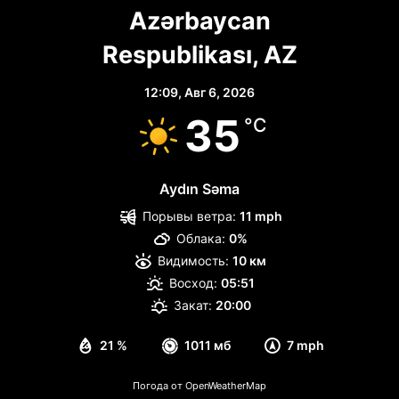
Azərbaycan
Respublikası, AZ
12:09,
Авг 6, 2026
35
°C
Aydın Səma
Порывы ветра:
11 mph
Облака:
0%
Видимость:
10 км
Восход:
05:51
Закат:
20:00
21 %
1011 мб
7 mph
Погода от OpenWeatherMap