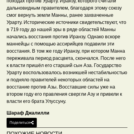
походах против Урарту. Иранзу, которого считали
дальновидным правителем, благодаря этому союзу
смог вернуть земли Манны, ранее захваченные
Урарту. Исторические источники свидетельствуют, что
в 719 году до нашей эры в ряде областей Манны
начались восстания против Иранзу. Однако вскоре
маннейцы с помощью ассирийцев подавили эти
восстания. В том же году Иранзу, при котором Манна
переживала период расцвета, скончался. После него
к власти пришёл его старший сын Аза. Государство
Урарту воспользовалось возникшей нестабильностью
и подняло правителей некоторых областей на
восстание против Азы. Восставшие силы уже на
втором году его правления свергли Азу и привели к
власти его брата Улуссуну.
Шараф Джалилли
Поделиться
ПОХОЖИЕ НОВОСТИ