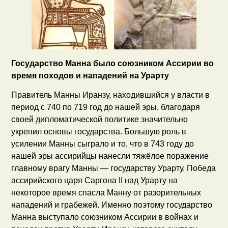
Государство Манна было союзником Ассирии во
время походов и нападений на Урарту
Правитель Манны Иранзу, находившийся у власти в
период с 740 по 719 год до нашей эры, благодаря
своей дипломатической политике значительно
укрепил основы государства. Большую роль в
усилении Манны сыграло и то, что в 743 году до
нашей эры ассирийцы нанесли тяжёлое поражение
главному врагу Манны — государству Урарту. Победа
ассирийского царя Саргона II над Урарту на
некоторое время спасла Манну от разорительных
нападений и грабежей. Именно поэтому государство
Манна выступало союзником Ассирии в войнах и