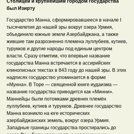
Столицей и крупнейшим городом государства
был Изирту
Государство Манна, сформировавшееся в начале I
тысячелетия до нашей эры вокруг озера Урмия,
объединило южные земли Азербайджана, а также
жившие там разрозненно племена луллубеев, кутиев,
турукков и другие народы под единым центром
власти. Сразу отметим, что впервые название
государства Манна встречается в ассирийских
клинописных текстах в 843 году до нашей эры. В этих
надписях государство упоминается в форме
«Мунна». В Торе — священной книге иудаизма —
название государства приводится как «Минни».
Маннейцы были потомками древних племён
луллубеев, кутиев и турукков. Древнее государство
Манна возникло на юге исторических
азербайджанских земель, вокруг озера Урмия.
Западные границы государства простирались до