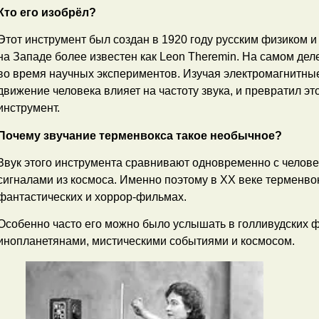
Кто его изобрёл?
Этот инструмент был создан в 1920 году русским физиком 
на Западе более известен как Leon Theremin. На самом де
во время научных экспериментов. Изучая электромагнитные
движение человека влияет на частоту звука, и превратил э
инструмент.
Почему звучание терменвокса такое необычное?
Звук этого инструмента сравнивают одновременно с челове
сигналами из космоса. Именно поэтому в XX веке терменво
фантастических и хоррор-фильмах.
Особенно часто его можно было услышать в голливудских ф
инопланетянами, мистическими событиями и космосом.