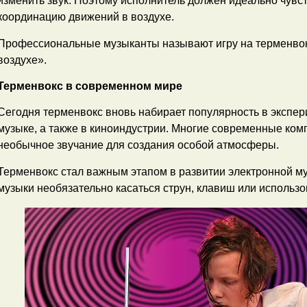
изменить звук. Поэтому исполнитель должен идеально чувст
координацию движений в воздухе.
Профессиональные музыканты называют игру на терменвок
воздухе».
Терменвокс в современном мире
Сегодня терменвокс вновь набирает популярность в экспе
музыке, а также в киноиндустрии. Многие современные ком
необычное звучание для создания особой атмосферы.
Терменвокс стал важным этапом в развитии электронной муз
музыки необязательно касаться струн, клавиш или использо