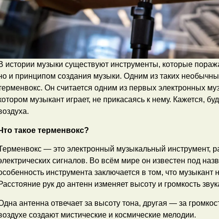
В истории музыки существуют инструменты, которые поража
но и принципом создания музыки. Одним из таких необычны
терменвокс. Он считается одним из первых электронных му
котором музыкант играет, не прикасаясь к нему. Кажется, б
воздуха.
Что такое терменвокс?
Терменвокс — это электронный музыкальный инструмент, 
электрических сигналов. Во всём мире он известен под наз
особенность инструмента заключается в том, что музыкант н
Расстояние рук до антенн изменяет высоту и громкость звук
Одна антенна отвечает за высоту тона, другая — за громкос
воздухе создают мистические и космические мелодии.