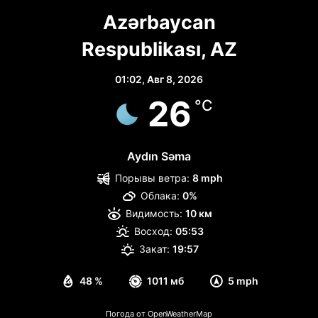
Azərbaycan
Respublikası, AZ
01:02,
Авг 8, 2026
26
°C
Aydın Səma
Порывы ветра:
8 mph
Облака:
0%
Видимость:
10 км
Восход:
05:53
Закат:
19:57
48 %
1011 мб
5 mph
Погода от OpenWeatherMap