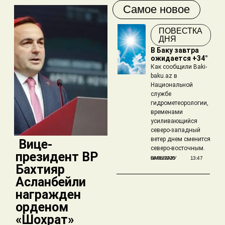
Самое новое
ПОВЕСТКА
ДНЯ
В Баку завтра
ожидается +34°
Как сообщили Baki-
baku.az в
Национальной
службе
гидрометеорологии,
временами
усиливающийся
северо-западный
ветер днем сменится
​ Вице-
северо-восточным.
президент BP
БАКЫБАКУ
06/08/2026
13:47
Бахтияр
Асланбейли
награжден
орденом
«Шохрат»