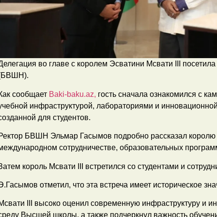
Делегация во главе с королем Эсватини Мсвати III посети
(БВШН).
Как сообщает
Baki-baku.az,
гость сначала ознакомился с к
учебной инфраструктурой, лабораториями и инновационной
созданной для студентов.
Ректор БВШН Эльмар Гасымов подробно рассказал королю
международном сотрудничестве, образовательных программ
Затем король Мсвати III встретился со студентами и сотру
Э.Гасымов отметил, что эта встреча имеет историческое з
Мсвати III высоко оценил современную инфраструктуру и 
среду Высшей школы, а также подчеркнул важность обучен