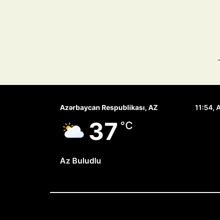
Azərbaycan Respublikası, AZ
11:54,
А
37
°C
Az Buludlu