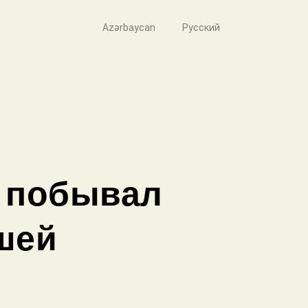
Azərbaycan
Русский
 побывал
шей