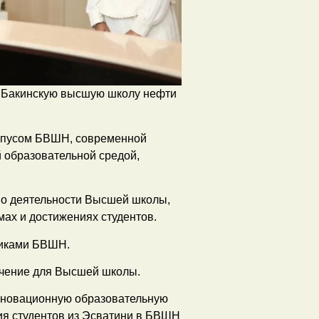
ла Бакинскую высшую школу нефти
ампусом БВШН, современной
 образовательной средой,
 о деятельности Высшей школы,
ах и достижениях студентов.
дниками БВШН.
начение для Высшей школы.
инновационную образовательную
ия студентов из Эсватини в БВШН