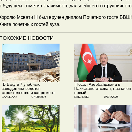
в будущем, отметив значимость дальнейшего сотрудничеств
Королю Мсвати III был вручен диплом Почетного гостя БВШН
Книге почетных гостей вуза.
ПОХОЖИЕ НОВОСТИ
​ В Баку в 7 учебных
​ Посол Азербайджана в
заведениях ведется
Пакистане отозван, назначен
строительство и капремонт
новый
БАКЫБАКУ
07/08/2026
БАКЫБАКУ
07/08/2026