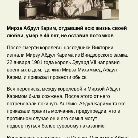
Мирза Абдул Карим, отдавший всю жизнь своей
любви, умер в 46 лет, не оставив потомков
После смерти королевы наследники Виктории
изгнали Мирзу Абдул Карима из Виндзорского замка.
22 января 1901 года король Эдуард VII направил
военных в дом, где жил Мирза Мухаммед Абдул
Карим, и приказал провести обыск.
Вся переписка между королевой и Мирзой Абдул
Каримом была сожжена. После этого от него
потребовали покинуть Англию. Абдул Кариму также
приказали хранить молчание, предупредив, что в
противном случае он и его семья могут
подвергнуться более суровому наказанию.
Вернувшись на родину — в Индию, Мухаммед Абдул