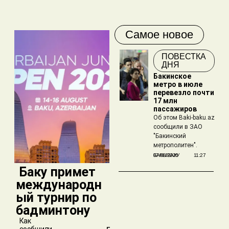
Самое новое
ПОВЕСТКА
ДНЯ
Бакинское
метро в июле
перевезло почти
17 млн
пассажиров
Об этом Baki-baku.az
сообщили в ЗАО
"Бакинский
метрополитен".
БАКЫБАКУ
07/08/2026
11:27
​ Баку примет
международн
ый турнир по
бадминтону
Как