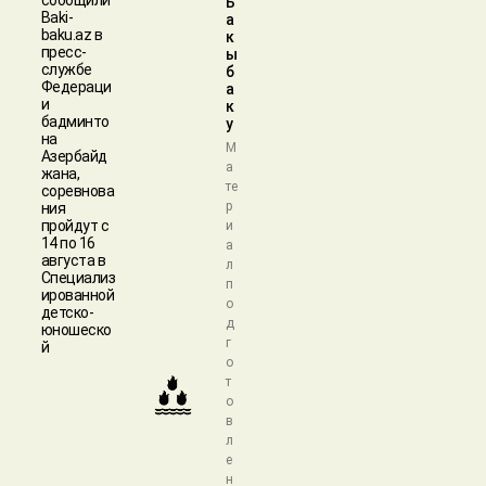
сообщили
Б
Baki-
а
baku.az в
к
пресс-
ы
службе
б
Федераци
а
и
к
бадминто
у
на
М
Азербайд
а
жана,
те
соревнова
р
ния
пройдут с
и
14 по 16
а
августа в
л
Специализ
п
ированной
о
детско-
д
юношеско
г
й
о
т
о
в
л
е
н