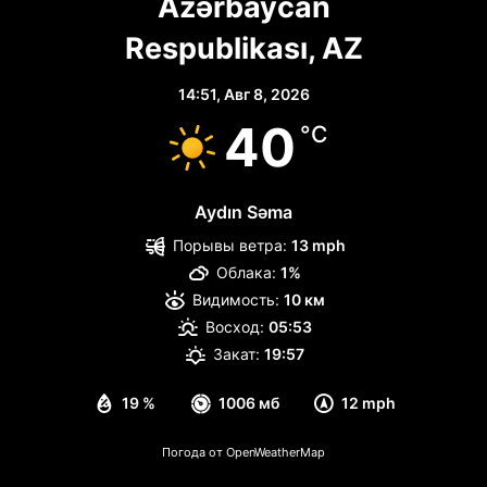
Azərbaycan
Respublikası, AZ
14:51,
Авг 8, 2026
40
°C
Aydın Səma
Порывы ветра:
13 mph
Облака:
1%
Видимость:
10 км
Восход:
05:53
Закат:
19:57
19 %
1006 мб
12 mph
Погода от OpenWeatherMap