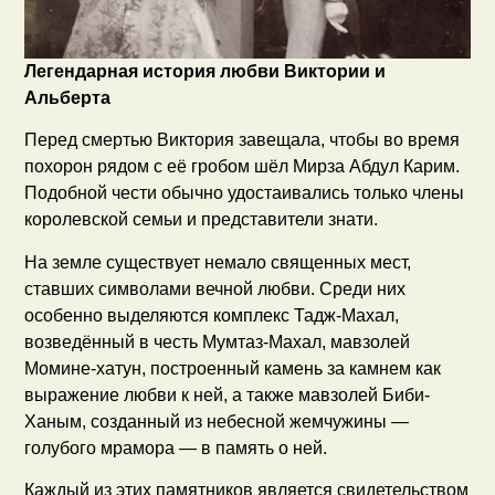
Легендарная история любви Виктории и
Альберта
Перед смертью Виктория завещала, чтобы во время
похорон рядом с её гробом шёл Мирза Абдул Карим.
Подобной чести обычно удостаивались только члены
королевской семьи и представители знати.
На земле существует немало священных мест,
ставших символами вечной любви. Среди них
особенно выделяются комплекс Тадж-Махал,
возведённый в честь Мумтаз-Махал, мавзолей
Момине-хатун, построенный камень за камнем как
выражение любви к ней, а также мавзолей Биби-
Ханым, созданный из небесной жемчужины —
голубого мрамора — в память о ней.
Каждый из этих памятников является свидетельством