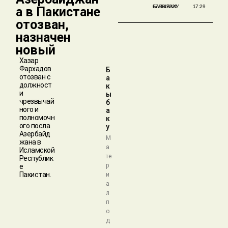
БАКЫБАКУ
07/08/2026
17:29
а в Пакистане
отозван,
назначен
новый
Хазар
Фархадов
Б
отозван с
а
должност
к
и
ы
чрезвычай
б
ного и
а
полномочн
к
ого посла
у
Азербайд
М
жана в
а
Исламской
те
Республик
р
е
Пакистан.
и
а
л
п
о
д