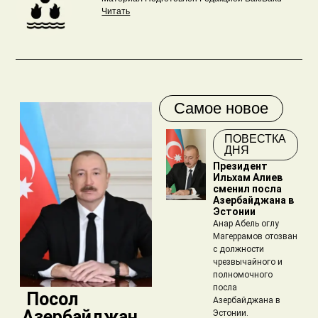
Читать
Самое новое
ПОВЕСТКА
ДНЯ
Президент
Ильхам Алиев
сменил посла
Азербайджана в
Эстонии
Анар Абель оглу
Магеррамов отозван
с должности
чрезвычайного и
полномочного
посла
​ Посол
Азербайджана в
Азербайджан
Эстонии.