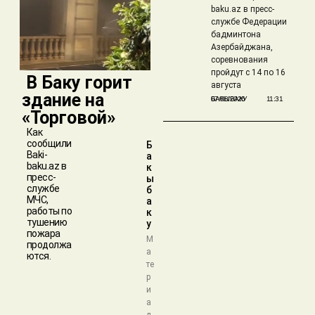
baku.az в пресс-
службе Федерации
бадминтона
Азербайджана,
соревнования
пройдут с 14 по 16
​ В Баку горит
августа
здание на
БАКЫБАКУ
07/08/2026
11:31
«Торговой»
Как
сообщили
Б
Baki-
а
baku.az в
к
пресс-
ы
службе
б
МЧС,
а
работы по
к
тушению
у
пожара
М
продолжа
а
ются.
те
р
и
а
л