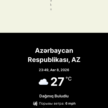
a
k
u
Azərbaycan
Respublikası, AZ
23:49,
Авг 8, 2026
27
°C
Dağınıq Buludlu
Порывы ветра:
6 mph