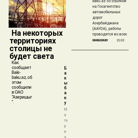
baku.az со ссылкой
на Госагентство
автомобильных
дорог
Азербайджана
(AAYDA), работы
​ На некоторых
проводятся во всех
территориях
БАКЫБАКУ
05/08/2026
21:02
столицы не
будет света
Как
сообщает
Б
Baki-
а
baku.az, об
к
этом
ы
сообщили
б
в ОАО
а
"Азеришыг
к
".
у
М
а
те
р
и
а