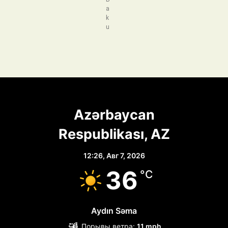
a
k
u
Azərbaycan
Respublikası, AZ
12:26,
Авг 7, 2026
36
°C
Aydın Səma
Порывы ветра:
11 mph