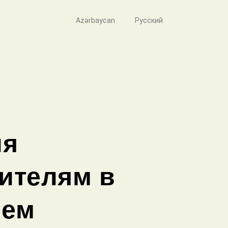
Azərbaycan
Русский
ия
ителям в
ием