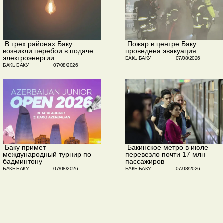
​ В трех районах Баку
​ Пожар в центре Баку:
возникли перебои в подаче
проведена эвакуация
электроэнергии
БАКЫБАКУ
07/08/2026
БАКЫБАКУ
07/08/2026
​ Баку примет
​ Бакинское метро в июле
международный турнир по
перевезло почти 17 млн
бадминтону
пассажиров
БАКЫБАКУ
07/08/2026
БАКЫБАКУ
07/08/2026