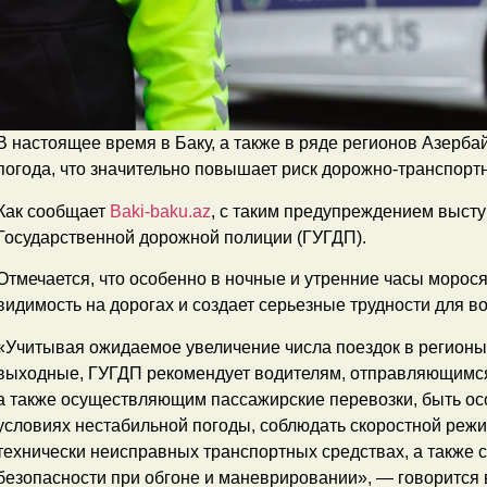
В настоящее время в Баку, а также в ряде регионов Азерб
погода, что значительно повышает риск дорожно-транспорт
Как сообщает
Baki-baku.az
, с таким предупреждением выст
Государственной дорожной полиции (ГУГДП).
Отмечается, что особенно в ночные и утренние часы морос
видимость на дорогах и создает серьезные трудности для в
«Учитывая ожидаемое увеличение числа поездок в регионы
выходные, ГУГДП рекомендует водителям, отправляющимся 
а также осуществляющим пассажирские перевозки, быть о
условиях нестабильной погоды, соблюдать скоростной режи
технически неисправных транспортных средствах, а также 
безопасности при обгоне и маневрировании», — говорится 