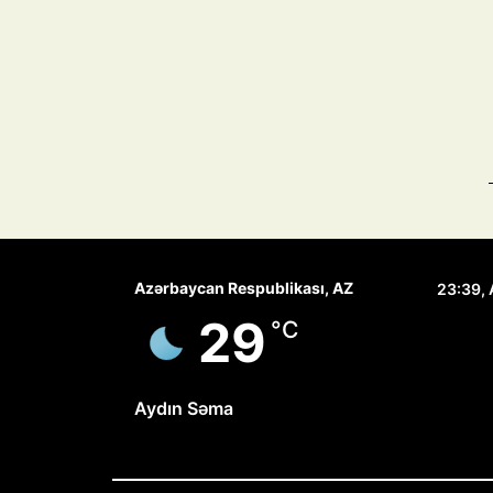
Azərbaycan Respublikası, AZ
23:39,
29
°C
Aydın Səma