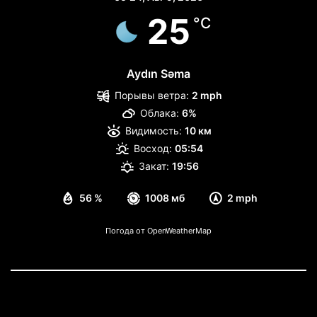
25
°C
Aydın Səma
Порывы ветра:
2 mph
Облака:
6%
Видимость:
10 км
Восход:
05:54
Закат:
19:56
56 %
1008 мб
2 mph
Погода от OpenWeatherMap