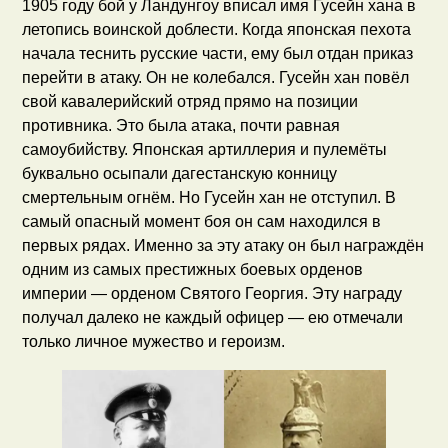
1905 году бой у Ландунгоу вписал имя Гусейн хана в
летопись воинской доблести. Когда японская пехота
начала теснить русские части, ему был отдан приказ
перейти в атаку. Он не колебался. Гусейн хан повёл
свой кавалерийский отряд прямо на позиции
противника. Это была атака, почти равная
самоубийству. Японская артиллерия и пулемёты
буквально осыпали дагестанскую конницу
смертельным огнём. Но Гусейн хан не отступил. В
самый опасный момент боя он сам находился в
первых рядах. Именно за эту атаку он был награждён
одним из самых престижных боевых орденов
империи — орденом Святого Георгия. Эту награду
получал далеко не каждый офицер — ею отмечали
только личное мужество и героизм.