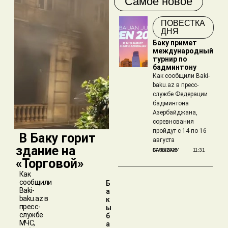
Самое новое
ПОВЕСТКА
ДНЯ
Баку примет
международный
турнир по
бадминтону
Как сообщили Baki-
baku.az в пресс-
службе Федерации
бадминтона
Азербайджана,
соревнования
пройдут с 14 по 16
​ В Баку горит
августа
здание на
БАКЫБАКУ
07/08/2026
11:31
«Торговой»
Как
сообщили
Б
Baki-
а
baku.az в
к
пресс-
ы
службе
б
МЧС,
а