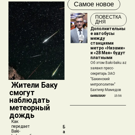
Самое новое
ПОВЕСТКА
ДНЯ
Дополнительны
е автобусы
между
станциями
метро «Низами»
и «28 Мая» будут
платными
Об этом Baki-baku.az
заявил пресс-
секретарь ЗАО
"Бакинский
​ Жители Баку
метрополитен"
Бахтияр Мамедов
смогут
БАКЫБАКУ
04/08/2026
15:56
наблюдать
метеорный
дождь
Как
передает
Б
Baki-
а