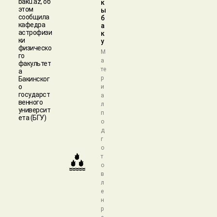
baku.az, об
к
этом
ы
сообщила
б
кафедра
а
астрофизи
к
ки
у
физическо
М
го
а
факультет
те
а
р
Бакинског
о
и
государст
а
венного
л
университ
п
ета (БГУ)
о
д
г
о
т
о
в
л
е
н
р