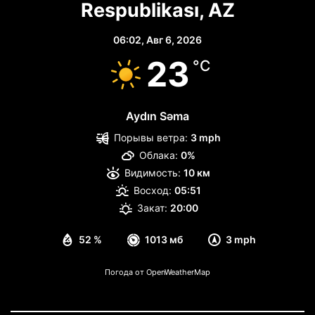
Respublikası, AZ
06:02,
Авг 6, 2026
23
°C
Aydın Səma
Порывы ветра:
3 mph
Облака:
0%
Видимость:
10 км
Восход:
05:51
Закат:
20:00
52 %
1013 мб
3 mph
Погода от OpenWeatherMap