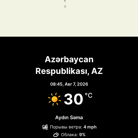
k
u
Azərbaycan
Respublikası, AZ
08:45,
Авг 7, 2026
30
°C
Aydın Səma
Порывы ветра:
4 mph
Облака:
9%