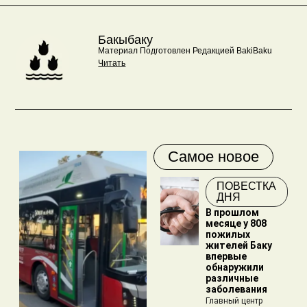
Бакыбаку
Материал Подготовлен Редакцией BakiBaku
Читать
Самое новое
ПОВЕСТКА
ДНЯ
В прошлом
месяце у 808
пожилых
жителей Баку
впервые
обнаружили
различные
заболевания
Главный центр