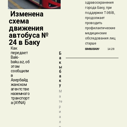
здравоохранения
города Баку, при
​ Изменена
поддержке TƏBİB,
продолжает
схема
проводить
движения
профилактические
автобуса №
медицинские
обследования лиц
24 в Баку
старше
Как
БАКЫБАКУ
05/08/2026
14:28
передает
Б
Baki-
а
baku.az, об
к
этом
ы
сообщили
б
в
а
Азербайд
к
жанском
у
агентстве
М
наземного
а
транспорт
те
а (AYNA)
р
и
а
л