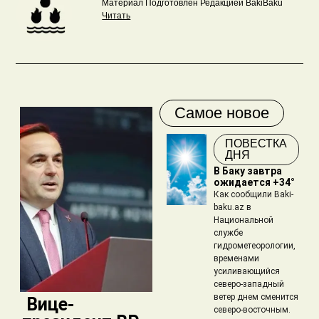
Материал Подготовлен Редакцией BakiBaku
Читать
Самое новое
ПОВЕСТКА
ДНЯ
В Баку завтра
ожидается +34°
Как сообщили Baki-
baku.az в
Национальной
службе
гидрометеорологии,
временами
усиливающийся
северо-западный
ветер днем сменится
​ Вице-
северо-восточным.