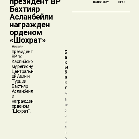
президент BP
БАКЫБАКУ
06/08/2026
13:47
Бахтияр
Асланбейли
награжден
орденом
«Шохрат»
Вице-
президент
Б
BP по
а
Каспийско
к
му региону,
ы
Центральн
б
ой Азии и
а
Турции
к
Бахтияр
у
Асланбейл
М
и
а
награжден
те
орденом
р
"Шохрат".
и
а
л
п
о