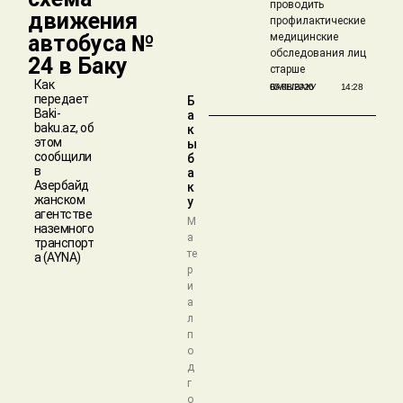
проводить
движения
профилактические
автобуса №
медицинские
обследования лиц
24 в Баку
старше
Как
БАКЫБАКУ
05/08/2026
14:28
передает
Б
Baki-
а
baku.az, об
к
этом
ы
сообщили
б
в
а
Азербайд
к
жанском
у
агентстве
М
наземного
а
транспорт
те
а (AYNA)
р
и
а
л
п
о
д
г
о