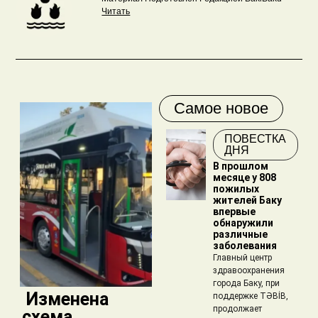
Читать
Самое новое
ПОВЕСТКА
ДНЯ
В прошлом
месяце у 808
пожилых
жителей Баку
впервые
обнаружили
различные
заболевания
Главный центр
здравоохранения
города Баку, при
​ Изменена
поддержке TƏBİB,
продолжает
схема