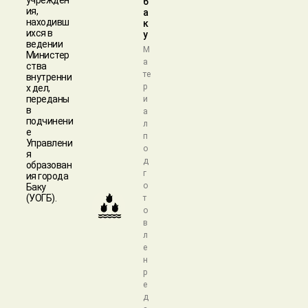
б
ия,
а
находивш
к
ихся в
у
ведении
М
Министер
а
ства
те
внутренни
р
х дел,
переданы
и
в
а
подчинени
л
е
п
Управлени
о
я
д
образован
г
ия города
о
Баку
(УОГБ).
т
о
в
л
е
н
р
е
д