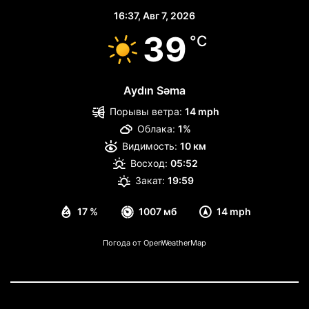
16:37,
Авг 7, 2026
39
°C
Aydın Səma
Порывы ветра:
14 mph
Облака:
1%
Видимость:
10 км
Восход:
05:52
Закат:
19:59
17 %
1007 мб
14 mph
Погода от OpenWeatherMap