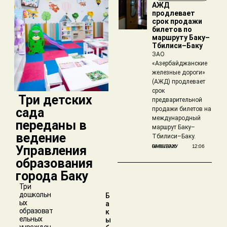
АЖД
продлевает
срок продажи
билетов по
маршруту Баку–
Тбилиси–Баку
ЗАО
«Азербайджанские
железные дороги»
(АЖД) продлевает
срок
​ Три детских
предварительной
сада
продажи билетов на
международный
переданы в
маршрут Баку–
ведение
Тбилиси–Баку.
Управления
БАКЫБАКУ
06/08/2026
12:06
образования
города Баку
Три
дошкольн
Б
ых
а
образоват
к
ельных
ы
учрежден