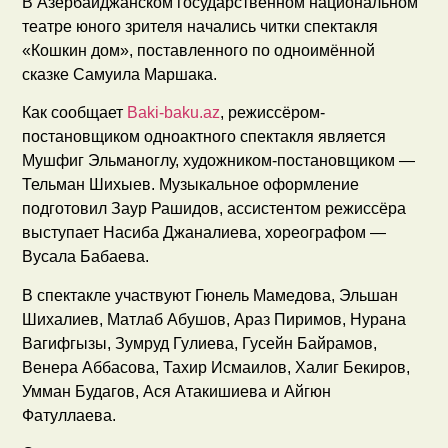
В Азербайджанском государственном национальном
театре юного зрителя начались читки спектакля
«Кошкин дом», поставленного по одноимённой
сказке Самуила Маршака.
Как сообщает
Baki-baku.az
, режиссёром-
постановщиком одноактного спектакля является
Мушфиг Эльманоглу, художником-постановщиком —
Тельман Шихыев. Музыкальное оформление
подготовил Заур Рашидов, ассистентом режиссёра
выступает Насиба Джаналиева, хореографом —
Вусала Бабаева.
В спектакле участвуют Гюнель Мамедова, Эльшан
Шихалиев, Матлаб Абушов, Араз Пиримов, Нурана
Вагифгызы, Зумруд Гулиева, Гусейн Байрамов,
Венера Аббасова, Тахир Исмаилов, Халиг Бекиров,
Умман Будагов, Ася Атакишиева и Айгюн
Фатуллаева.