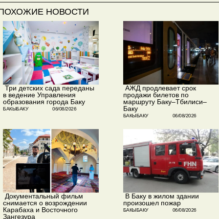
ПОХОЖИЕ НОВОСТИ
​ Три детских сада переданы
​ АЖД продлевает срок
в ведение Управления
продажи билетов по
образования города Баку
маршруту Баку–Тбилиси–
Баку
БАКЫБАКУ
06/08/2026
БАКЫБАКУ
06/08/2026
​ Документальный фильм
​ В Баку в жилом здании
снимается о возрождении
произошел пожар
Карабаха и Восточного
БАКЫБАКУ
06/08/2026
Зангезура