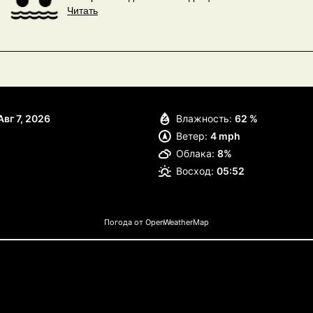
Читать
Авг 7, 2026
Влажность:
62 %
Ветер:
4 mph
Облака:
8%
Восход:
05:52
Погода от OpenWeatherMap