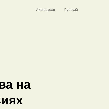
Azərbaycan
Русский
ва на
виях