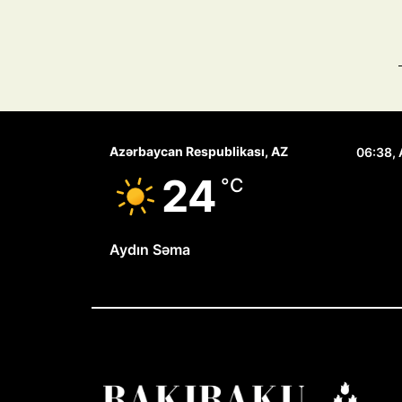
Azərbaycan Respublikası, AZ
06:38,
24
°C
Aydın Səma