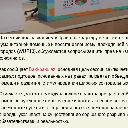
На сессии под названием «Права на квартиру в контексте 
гуманитарной помощью и восстановлением», проходящей 
городов (WUF13), обсуждаются вопросы защиты прав на ква
конфликтов.
Как сообщает
Baki-baku.az
, основная цель сессии заключае
рамках подходов, основанных на правах человека и объед
помощи и развития, стимулировании широких секторальных
Отмечается, что хотя международное право запрещает не
домов, вынужденное переселение и насильственное выселе
населенные пункты все еще подвергаются целенаправленно
очередь, указывает на существование серьезного разрыва
обязательствами и реальностью.