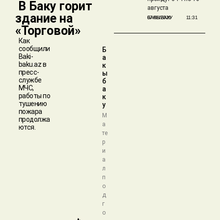
​ В Баку горит
августа
здание на
БАКЫБАКУ
07/08/2026
11:31
«Торговой»
Как
сообщили
Б
Baki-
а
baku.az в
к
пресс-
ы
службе
б
МЧС,
а
работы по
к
тушению
у
пожара
М
продолжа
а
ются.
те
р
и
а
л
п
о
д
г
о