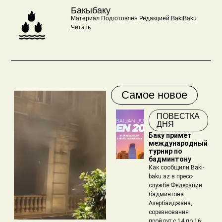
Бакыбаку
Материал Подготовлен Редакцией BakiBaku
Читать
Самое новое
ПОВЕСТКА
ДНЯ
Баку примет
международный
турнир по
бадминтону
Как сообщили Baki-
baku.az в пресс-
службе Федерации
бадминтона
Азербайджана,
соревнования
пройдут с 14 по 16