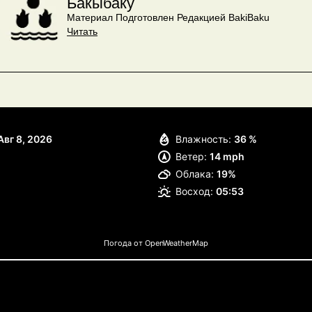
Бакыбаку
Материал Подготовлен Редакцией BakiBaku
Читать
Авг 8, 2026
Влажность:
36 %
Ветер:
14 mph
Облака:
19%
Восход:
05:53
Погода от OpenWeatherMap