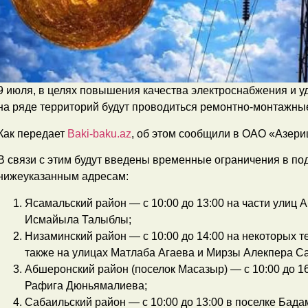
9 июля, в целях повышения качества электроснабжения и у
на ряде территорий будут проводиться ремонтно-монтажны
Как передает
Baki-baku.az
, об этом сообщили в ОАО «Азери
В связи с этим будут введены временные ограничения в по
нижеуказанным адресам:
Ясамальский район — с 10:00 до 13:00 на части улиц
Исмайыла Талыблы;
Низаминский район — с 10:00 до 14:00 на некоторых т
также на улицах Матлаба Агаева и Мирзы Алекпера С
Абшеронский район (поселок Масазыр) — с 10:00 до 16
Рафига Дюньямалиева;
Сабаильский район — с 10:00 до 13:00 в поселке Бада