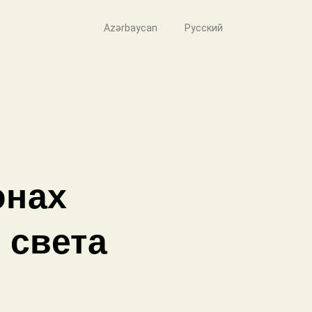
Azərbaycan
Русский
онах
 света