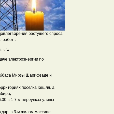
довлетворения растущего спроса
е работы.
шыг».
даче электроэнергии по
 Аббаса Мирзы Шарифзаде и
ерриториях поселка Кешля, а
абира;
:00 в 1-7-м переулках улицы
мдар, в 3-м жилом массиве