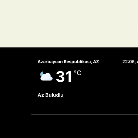
Azərbaycan Respublikası, AZ
22:06,
31
°C
Az Buludlu