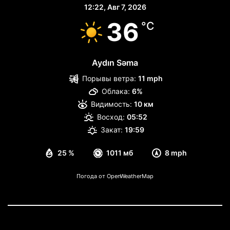
12:22,
Авг 7, 2026
36
°C
Aydın Səma
Порывы ветра:
11 mph
Облака:
6%
Видимость:
10 км
Восход:
05:52
Закат:
19:59
25 %
1011 мб
8 mph
Погода от OpenWeatherMap