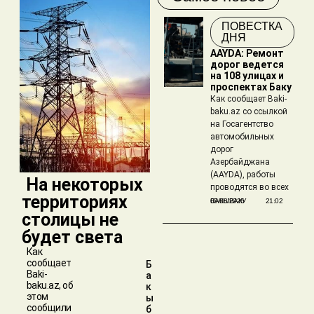
ПОВЕСТКА
ДНЯ
AAYDA: Ремонт
дорог ведется
на 108 улицах и
проспектах Баку
Как сообщает Baki-
baku.az со ссылкой
на Госагентство
автомобильных
дорог
Азербайджана
(AAYDA), работы
​ На некоторых
проводятся во всех
территориях
БАКЫБАКУ
05/08/2026
21:02
столицы не
будет света
Как
сообщает
Б
Baki-
а
baku.az, об
к
этом
ы
сообщили
б