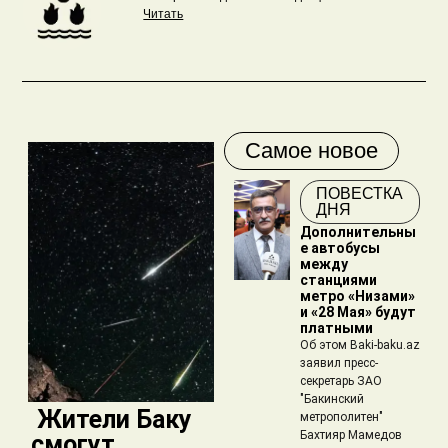
Читать
Самое новое
ПОВЕСТКА
ДНЯ
Дополнительны
е автобусы
между
станциями
метро «Низами»
и «28 Мая» будут
платными
Об этом Baki-baku.az
заявил пресс-
секретарь ЗАО
"Бакинский
​ Жители Баку
метрополитен"
Бахтияр Мамедов
смогут