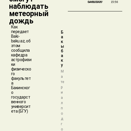
БАКЫБАКУ
04/08/2026
15:56
наблюдать
метеорный
дождь
Как
передает
Б
Baki-
а
baku.az, об
к
этом
ы
сообщила
б
кафедра
а
астрофизи
к
ки
у
физическо
М
го
а
факультет
те
а
р
Бакинског
о
и
государст
а
венного
л
университ
п
ета (БГУ)
о
д
г
о