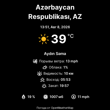
Azərbaycan
Respublikası, AZ
13:51,
Авг 8, 2026
39
°C
Aydın Səma
Порывы ветра:
13 mph
Облака:
1%
Видимость:
10 км
Восход:
05:53
Закат:
19:57
19 %
1007 мб
11 mph
Погода от OpenWeatherMap