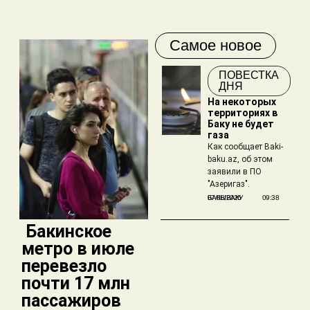
Самое новое
ПОВЕСТКА
ДНЯ
На некоторых
территориях в
Баку не будет
газа
Как сообщает Baki-
baku.az, об этом
заявили в ПО
"Азеригаз".
БАКЫБАКУ
07/08/2026
09:38
​ Бакинское
метро в июле
перевезло
почти 17 млн
пассажиров